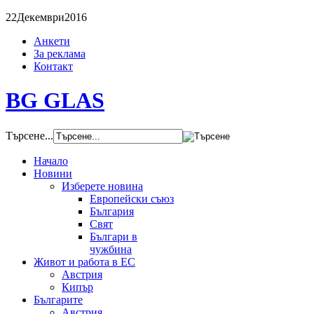
22
Декември
2016
Анкети
За реклама
Контакт
BG GLAS
Търсене...
Начало
Новини
Изберете новина
Европейски съюз
България
Свят
Българи в
чужбина
Живот и работа в ЕС
Австрия
Кипър
Българите
Австрия