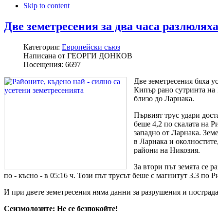
Skip to content
Две земетресения за два часа разлюлях
Категория:
Европейски съюз
Написана от
ГЕОРГИ ДОНКОВ
Посещения:
6697
Две земетресения бяха ус
Кипър рано сутринта на 
близо до Ларнака.
Първият трус удари дост
беше 4,2 по скалата на Р
западно от Ларнака. Земе
в Ларнака и околностите,
райони на Никозия.
За втори път земята се р
по - късно - в 05:16 ч. Този път трусът беше с магнитут 3.3 по Р
И при двете земетресения няма данни за разрушения и пострада
Сеизмолозите: Не се безпокойте!