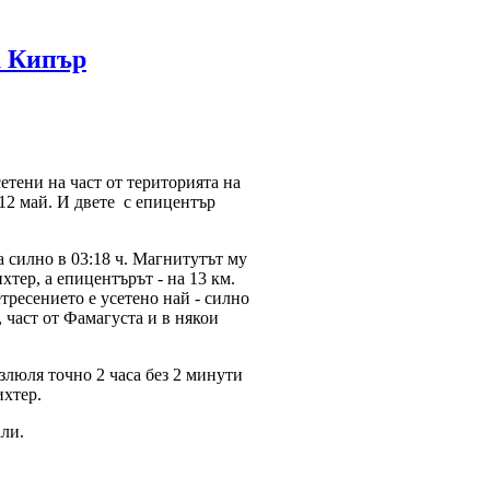
а Кипър
етени на част от територията на
12 май. И двете с епицентър
а силно в 03:18 ч. Магнитутът му
ихтер, а епицентърът - на 13 км.
тресението е усетено най - силно
 част от Фамагуста и в някои
азлюля точно 2 часа без 2 минути
ихтер.
ли.