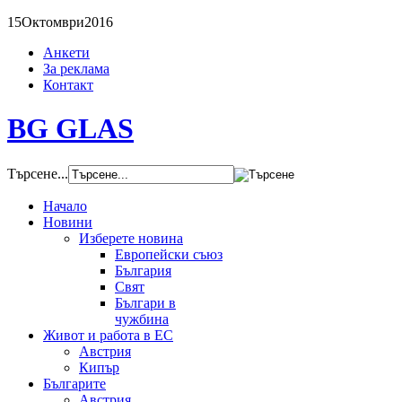
15
Октомври
2016
Анкети
За реклама
Контакт
BG GLAS
Търсене...
Начало
Новини
Изберете новина
Европейски съюз
България
Свят
Българи в
чужбина
Живот и работа в ЕС
Австрия
Кипър
Българите
Австрия