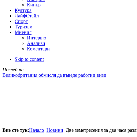
Кипър
Култура
ЛайфСтайл
Спорт
Туризъм
Мнения
Интервю
Анализи
Коментари
Skip to content
Последни:
Великобритания обмисля да въведе работни визи
Вие сте тук:
Начало
Новини
Две земетресения за два часа ра