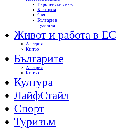
Европейски съюз
България
Свят
Българи в
чужбина
Живот и работа в ЕС
Австрия
Кипър
Българите
Австрия
Кипър
Култура
ЛайфСтайл
Спорт
Туризъм