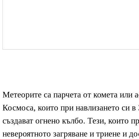
Метеорите са парчета от комета или 
Космоса, които при навлизането си в
създават огнено кълбо. Тези, които п
невероятното загряване и триене и до