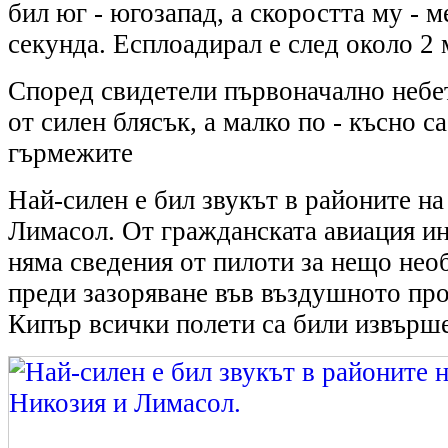
бил юг - югозапад, а скоростта му - м
секунда. Есплоадирал е след около 2
Според свидетели първоначално небет
от силен блясък, а малко по - късно са
гърмежите
Най-силен е бил звукът в районите на
Лимасол. От гражданската авиация и
няма сведения от пилоти за нещо нео
преди зазоряване във въздушното пр
Кипър всички полети са били извърш