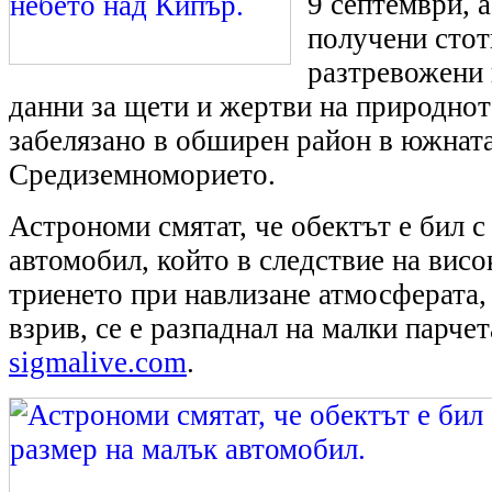
9 септември, а
получени стот
разтревожени
данни за щети и жертви на природнот
забелязано в обширен район в южната
Средиземноморието.
Астрономи смятат, че обектът е бил с
автомобил, който в следствие на висо
триенето при навлизане атмосферата,
взрив, се е разпаднал на малки парче
sigmalive.com
.