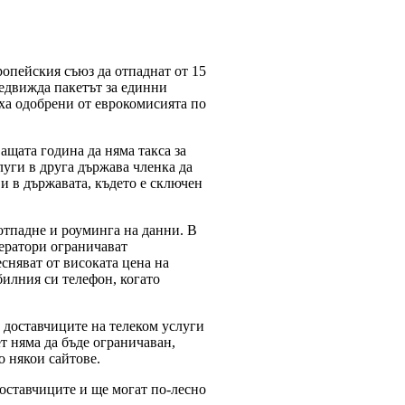
ропейския съюз да отпаднат от 15
редвижда пакетът за единни
яха одобрени от еврокомисията по
ващата година да няма такса за
уги в друга държава членка да
 и в държавата, където е сключен
отпадне и роуминга на данни. В
ератори ограничават
есняват от високата цена на
илния си телефон, когато
 доставчиците на телеком услуги
т няма да бъде ограничаван,
о някои сайтове.
оставчиците и ще могат по-лесно