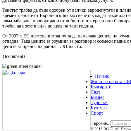
да сменят фирмата, от която получават телеком услуги.
Текстът трябва да бъде одобрен от всички евродепутати в плена
време страните от Европейския съюз вече обсъждат законодате
няма забавяне, провокирано от лобистки интереси или блокира
трябва да влезе в сила до края на тази година.
От 2007 г. ЕС постепенно започна да намалява цените на роуми
отпадне. Така цените за роуминг за разговор и есемеси падна с 80
цените за пренос на данни - с 91 на сто.
{fcomment}
Начало
Живот и работа в Е
Българите
Свят
Бизнес
Туризъм
Култура
Спорт
Търсене...
© 2016 BG GLAS. Всичк