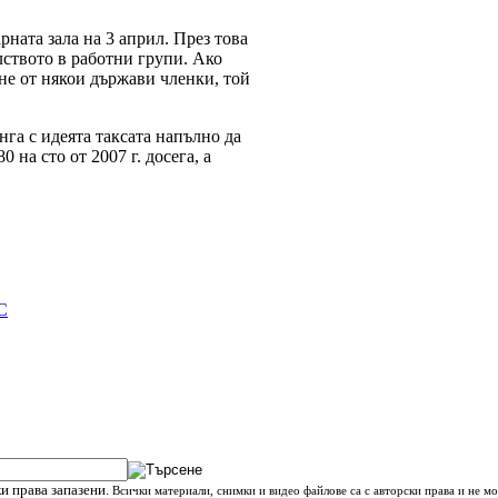
рната зала на 3 април. През това
лството в работни групи. Ако
не от някои държави членки, той
нга с идеята таксата напълно да
 на сто от 2007 г. досега, а
С
и права запазени.
Всички материали, снимки и видео файлове са с авторски права и не мо