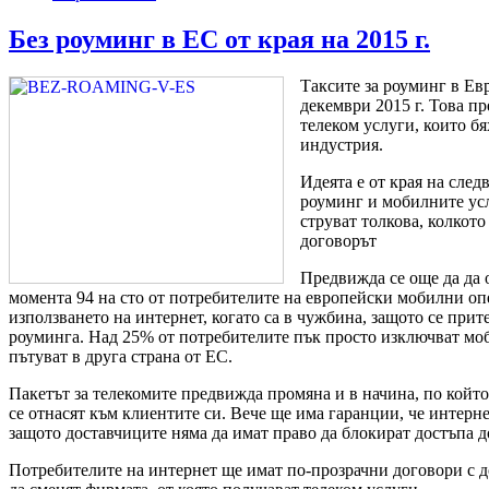
Без роуминг в ЕС от края на 2015 г.
Таксите за роуминг в Ев
декември 2015 г. Това п
телеком услуги, които б
индустрия.
Идеята е от края на след
роуминг и мобилните усл
струват толкова, колкото
договорът
Предвижда се още да да 
момента 94 на сто от потребителите на европейски мобилни оп
използването на интернет, когато са в чужбина, защото се прит
роуминга. Над 25% от потребителите пък просто изключват моб
пътуват в друга страна от ЕС.
Пакетът за телекомите предвижда промяна и в начина, по който
се отнасят към клиентите си. Вече ще има гаранции, че интерне
защото доставчиците няма да имат право да блокират достъпа д
Потребителите на интернет ще имат по-прозрачни договори с д