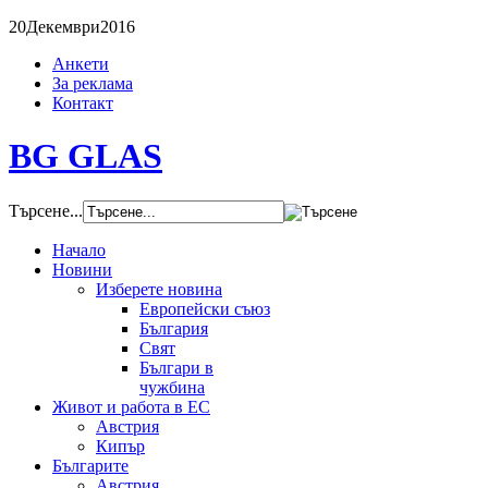
20
Декември
2016
Анкети
За реклама
Контакт
BG GLAS
Търсене...
Начало
Новини
Изберете новина
Европейски съюз
България
Свят
Българи в
чужбина
Живот и работа в ЕС
Австрия
Кипър
Българите
Австрия