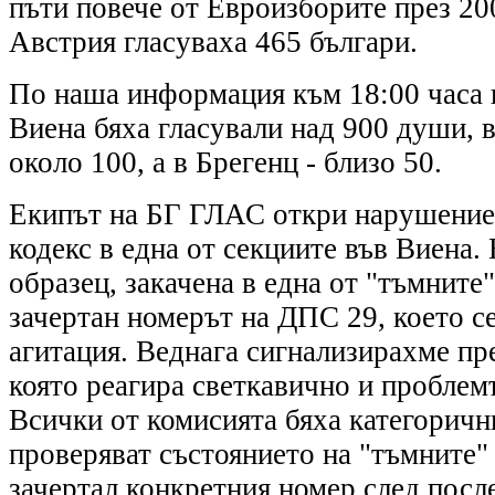
пъти повече от Eвроизборите през 2009
Австрия гласуваха 465 българи.
По наша информация към 18:00 часа в
Виена бяха гласували над 900 души, 
около 100, а в Брегенц - близо 50.
Екипът на БГ ГЛАС откри нарушение
кодекс в една от секциите във Виена.
образец, закачена в една от "тъмните
зачертан номерът на ДПС 29, което се
агитация. Веднага сигнализирахме пр
която реагира светкавично и проблем
Всички от комисията бяха категорични
проверяват състоянието на "тъмните" 
зачертал конкретния номер след посл