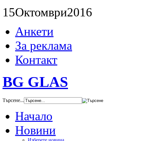
15
Октомври
2016
Анкети
За реклама
Контакт
BG GLAS
Търсене...
Начало
Новини
Изберете новина