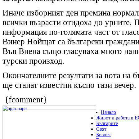
Иначе изборният ден премина нормал
всички възрасти отидоха до урните. 
информация по-голямата част от глас
Винер Нойщат са български граждани
Във Виена също гласуваха много наш
турски произход.
Окончателните резултати за вота на б
ще станат известни късно тази вечер.
{fcomment}
Начало
Живот и работа в Е
Българите
Свят
Бизнес