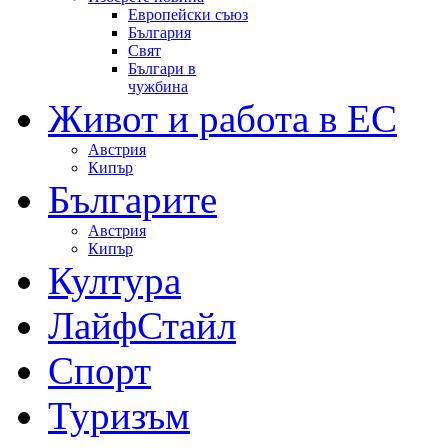
Европейски съюз
България
Свят
Българи в
чужбина
Живот и работа в ЕС
Австрия
Кипър
Българите
Австрия
Кипър
Култура
ЛайфСтайл
Спорт
Туризъм