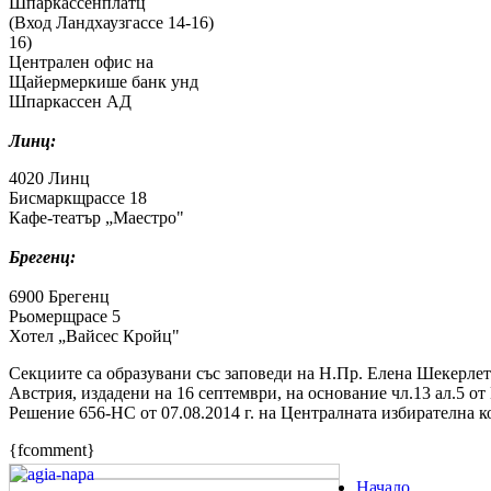
Шпаркассенплатц 4 Sparkas
(Вход Ландхаузгассе 14-16) (Eingang
16)
Централен офис на Zentralg
Щайермеркише банк унд Steiermä
Шпаркассен АД Sparka
Линц:
4020 Линц 4020 
Бисмаркщрассе 18 Bismarc
Кафе-театър „Маестро" Cafe-The
Брегенц:
6900 Брегенц 6900 B
Рьомерщрасе 5 Römers
Хотел „Вайсес Кройц" Hotel W
Секциите са образувани със заповеди на Н.Пр. Елена Шекерлет
Австрия, издадени на 16 септември, на основание чл.13 ал.5 от 
Решение 656-НС от 07.08.2014 г. на Централната избирателна к
{fcomment}
Начало