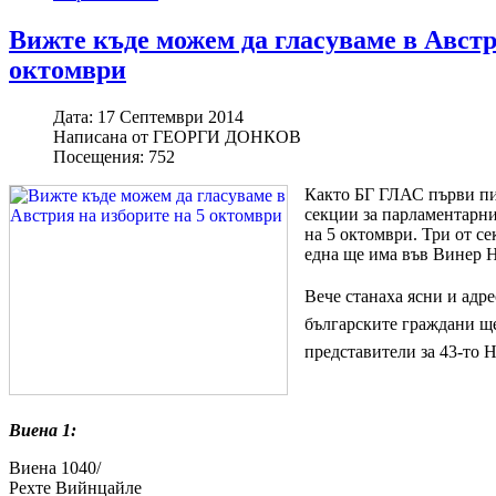
Вижте къде можем да гласуваме в Австр
октомври
Дата:
17 Септември 2014
Написана от
ГЕОРГИ ДОНКОВ
Посещения:
752
Както БГ ГЛАС първи пи
секции за парламентарни
на 5 октомври. Три от се
една ще има във Винер Н
Вече станаха ясни и адре
българските граждани ще
представители за 43-то 
Виена 1:
Виена 1040/ Wien
Рехте Вийнцайле 13 Rechte 