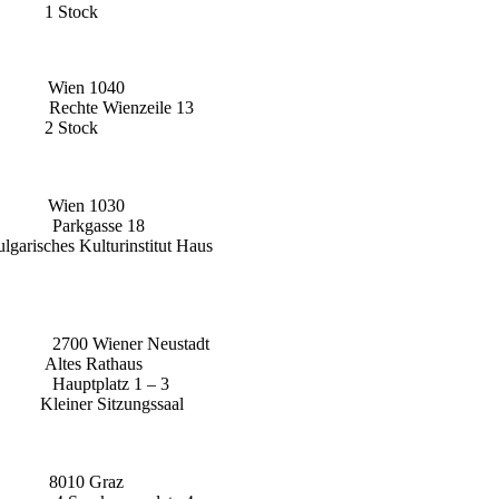
ock
 1040
ienzeile 13
ock
 1030
gasse 18
lturinstitut Haus
ner Neustadt
Rathaus
tz 1 – 3
Sitzungssaal
Graz