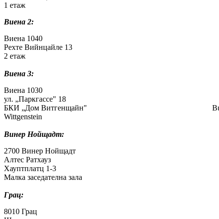
1 етаж 1 St
Виена 2:
Виена 1040 Wien
Рехте Вийнцайле 13 Rechte W
2 етаж 2 St
Виена 3:
Виена 1030 Wien
ул. „Паркгассе" 18 Park
БКИ „Дом Витгенщайн" Bulgarisches Ku
Wittgenstein
Винер Нойщадт:
2700 Винер Нойщадт 2700 Wie
Алтес Ратхауз Altes 
Хауптплатц 1-3 Hauptpla
Малка заседателна зала Kleiner 
Грац:
8010 Грац 8010 