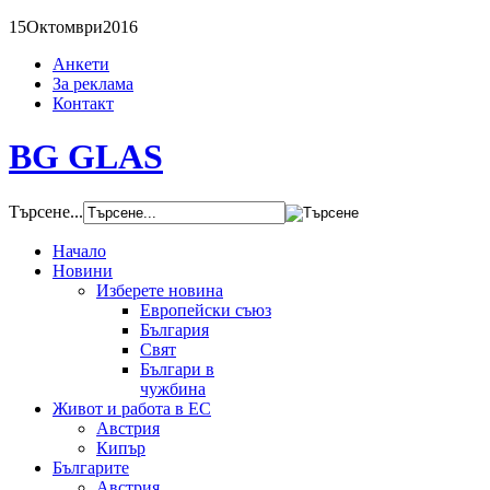
15
Октомври
2016
Анкети
За реклама
Контакт
BG GLAS
Търсене...
Начало
Новини
Изберете новина
Европейски съюз
България
Свят
Българи в
чужбина
Живот и работа в ЕС
Австрия
Кипър
Българите
Австрия