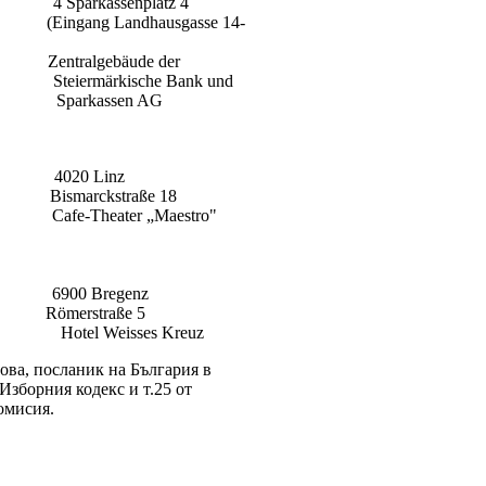
senplatz 4
 Landhausgasse 14-
ebäude der
rkische Bank und
ssen AG
Linz
kstraße 18
ater „Maestro"
regenz
traße 5
eisses Kreuz
ова, посланик на България в
Изборния кодекс и т.25 от
омисия.