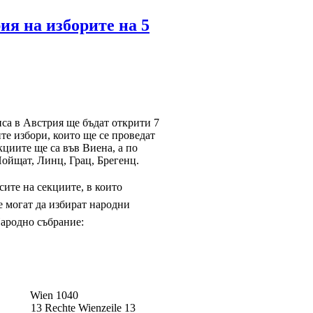
ия на изборите на 5
са в Австрия ще бъдат открити 7
те избори, които ще се проведат
кциите ще са във Виена, а по
ойщат, Линц, Грац, Брегенц.
сите на секциите, в които
 могат да избират народни
Народно събрание:
 1040
Wienzeile 13