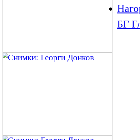
Наго
БГ Г