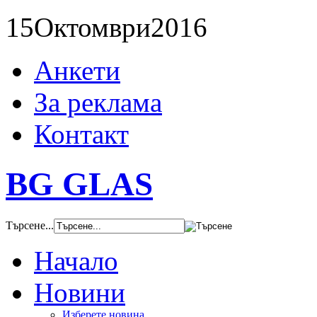
15
Октомври
2016
Анкети
За реклама
Контакт
BG GLAS
Търсене...
Начало
Новини
Изберете новина