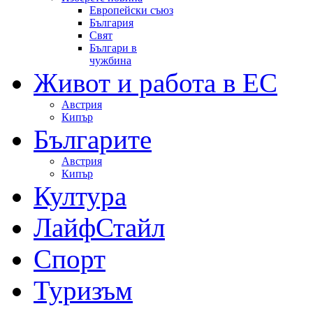
Европейски съюз
България
Свят
Българи в
чужбина
Живот и работа в ЕС
Австрия
Кипър
Българите
Австрия
Кипър
Култура
ЛайфСтайл
Спорт
Туризъм