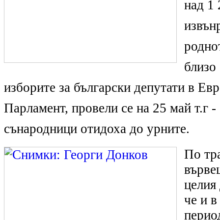
над 1
извън
родно
близо 
изборите за български депутати в Ев
Парламент, провели се на 25 май т.г -
сънародници отидоха до урните.
По тр
върве
целия
че и в
перио