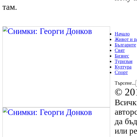
там.
Начало
Живот и р
Българите
Свят
Бизнес
Туризъм
Култура
Спорт
Търсене...
© 20
Всичк
авторс
да бъд
или р