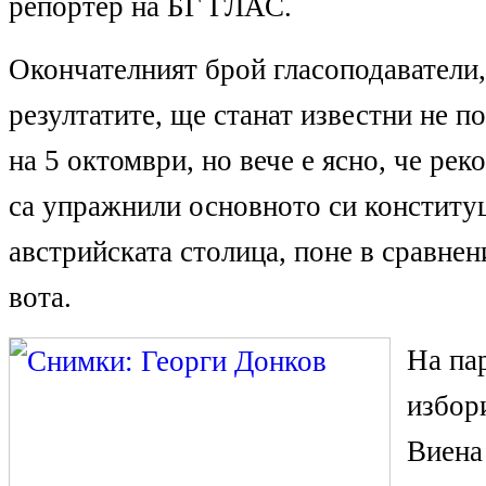
репортер на БГ ГЛАС.
Окончателният брой гласоподаватели,
резултатите, ще станат известни не п
на 5 октомври, но вече е ясно, че ре
са упражнили основното си конститу
австрийската столица, поне в сравнен
вота.
На па
избори
Виена