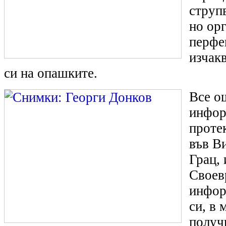
струпв
но ор
перфе
изчак
си на опашките.
Все о
инфор
проте
във В
Грац, 
Своев
инфор
си, в 
получ