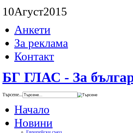
10
Агуст
2015
Анкети
За реклама
Контакт
БГ ГЛАС - За бълга
Търсене...
Начало
Новини
Европейски съюз