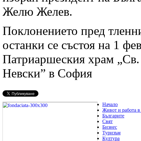
Желю Желев.
Поклонението пред тленн
останки се състоя на 1 фе
Патриаршеския храм „Св.
Невски” в София
Начало
Живот и работа в
Българите
Свят
Бизнес
Туризъм
Култура