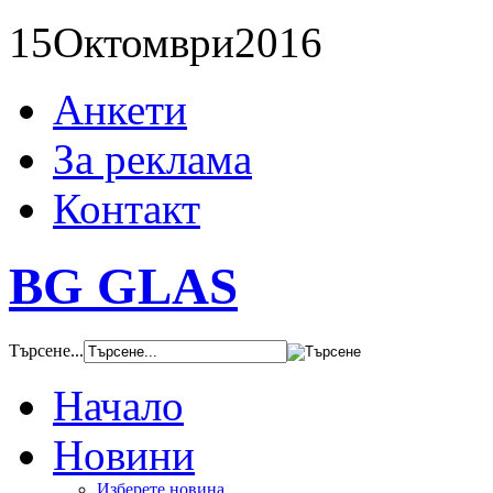
15
Октомври
2016
Анкети
За реклама
Контакт
BG GLAS
Търсене...
Начало
Новини
Изберете новина