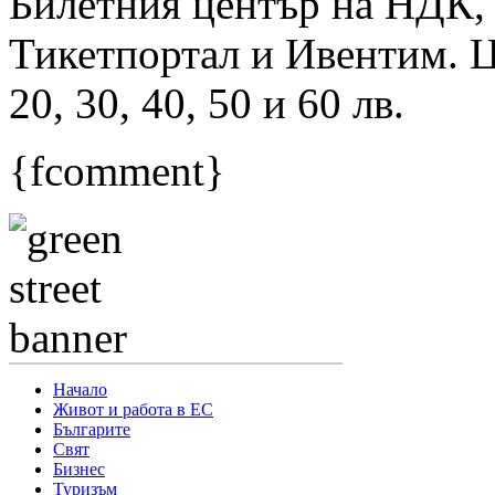
Билетния център на НДК,
Тикетпортал и Ивентим. Ц
20, 30, 40, 50 и 60 лв.
{fcomment}
Начало
Живот и работа в ЕС
Българите
Свят
Бизнес
Туризъм