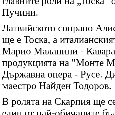
главните роли на „Тоска”
Пучини.
Латвийското сопрано Али
ще е Тоска, а италианския
Марио Маланини - Кавара
продукцията на "Монте М
Държавна опера - Русе. Д
маестро Найден Тодоров.
В ролята на Скарпия ще с
един от най-обичаните бъ