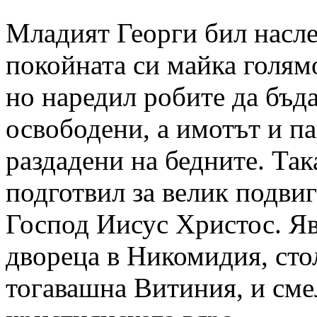
Младият Георги бил насле
покойната си майка голямо
но наредил робите да бъд
освободени, а имотът и п
раздадени на бедните. Так
подготвил за велик подвиг
Господ Иисус Христос. Яв
двореца в Никомидия, сто
тогавашна Витиния, и см