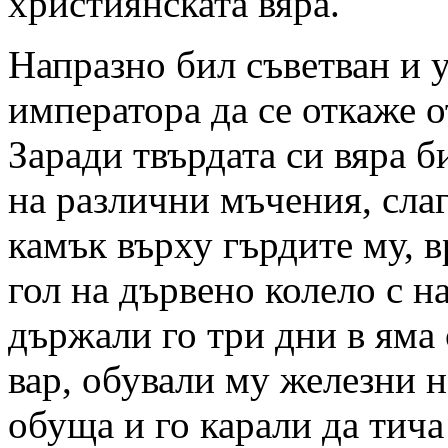
християнската вяра.
Напразно бил съветван и 
императора да се откаже о
Заради твърдата си вяра 
на различни мъчения, сла
камък върху гърдите му, в
гол на дървено колело с н
държали го три дни в яма 
вар, обували му железни 
обуща и го карали да тича 