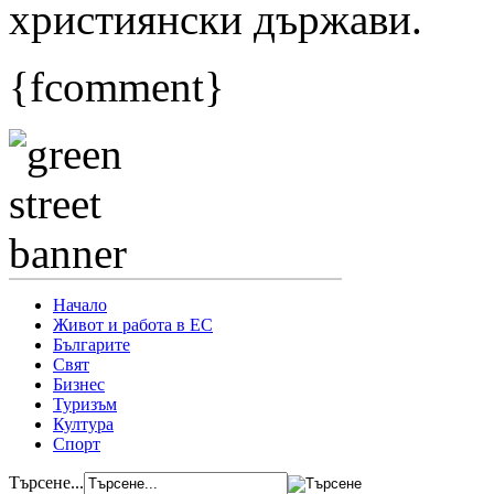
християнски държави.
{fcomment}
Начало
Живот и работа в ЕС
Българите
Свят
Бизнес
Туризъм
Култура
Спорт
Търсене...