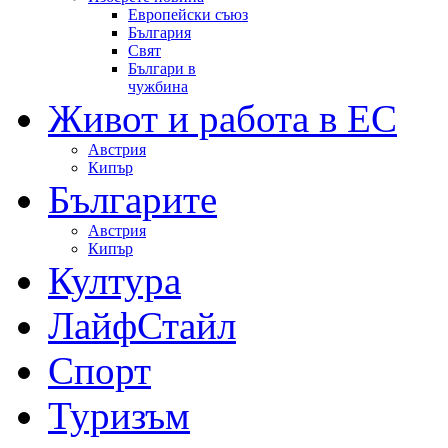
Европейски съюз
България
Свят
Българи в
чужбина
Живот и работа в ЕС
Австрия
Кипър
Българите
Австрия
Кипър
Култура
ЛайфСтайл
Спорт
Туризъм