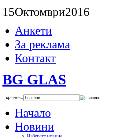
15
Октомври
2016
Анкети
За реклама
Контакт
BG GLAS
Търсене...
Начало
Новини
Изберете новина