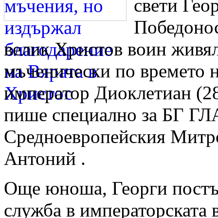
свети Гео
Победонос
велик Христов воин живял
мъченически по времето 
император Диоклетиан (284
пише специално за БГ ГЛ
Средноевропейския Митр
Антоний .
Още юноша, Георги постъ
служба в императорската в