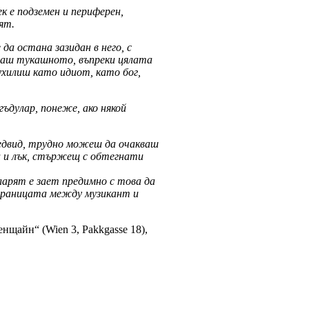
к е подземен и периферен,
ят.
а остана зазидан в него, с
чаш тукашното, въпреки цялата
 ухилиш като идиот, като бог,
ъдулар, понеже, ако някой
редвид, трудно можеш да очакваш
а и лък, стържещ с обтегнати
арят е зает предимно с това да
 границата между музикант и
нщайн“ (Wien 3, Pakkgasse 18),