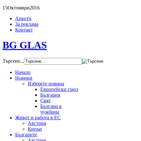
15
Октомври
2016
Анкети
За реклама
Контакт
BG GLAS
Търсене...
Начало
Новини
Изберете новина
Европейски съюз
България
Свят
Българи в
чужбина
Живот и работа в ЕС
Австрия
Кипър
Българите
Австрия