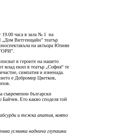
 19.00 часа в зала № 1 на
И „Дом Витгенщайн” театър
оноспектакъла на актьора Юлиян
ГОРИ”.
вписват в героите на нашето
от млад екип в театър „София“ те
ичастие, симпатия и изненада.
нието е Добромир Цветков,
опов.
за съвременни български
 Байчев. Ето какво споделя той
 абсурди и тежка апатия, която
длива усмивка наднича глупашки