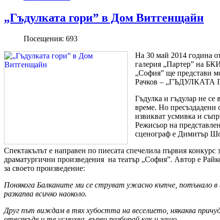
„Гъдулката гори” в Дом Витгенщайн
Посещения:
693
На 30 май 2014 година от
галерия „Партер” на БК
„София” ще представи м
Рачков – „ГЪДУЛКАТА 
Гъдулка и гъдулар не се 
време. Но пресъздадени 
извикват усмивка и съпр
Режисьор на представле
сценограф е Димитър Ш
Спектакълът е направен по пиесата спечелила първия конкурс 
драматургични произведения на театър „София”. Автор е Райко
за своето произведение:
Понякога Балканите ми се струват ужасно кътче, потънало в
разкапва всичко наоколо.
Друг път виждам в тях хубостта на веселието, някаква причу
отвсякъде и те усмихва, върви разбирай как и защо.