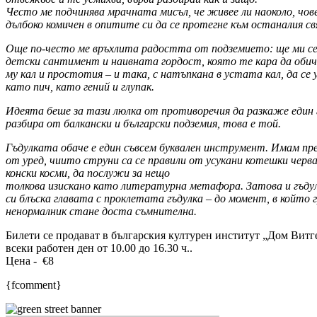
Често ме подчинява мрачната мисъл, че живее ли наоколо, чове
дълбоко комичен в опитите си да се протегне към останалия св
Още по-често ме връхлита радостта от подземието: ще ми се д
детски сантимент и наивната гордост, която те кара да оби
му кал и простотия – и така, с натъпкана в устата кал, да се
като пич, като гений и глупак.
Идеята беше за тази люлка от противоречия да разкаже един г
разбира от балкански и български подземия, това е той.
Гъдулката обаче е един съвсем буквален инструмент. Имам п
от уред, чиито струни са се правили от усукани котешки черв
конски косми, да послужи за нещо
толкова изискано като литературна метафора. Затова и гъдул
си блъска главата с проклетата гъдулка – до момент, в който
ненормалник стане доста съмнителна.
Билети се продават в българския културен институт „Дом Витге
всеки работен ден от 10.00 до 16.30 ч..
Цена - €8
{fcomment}