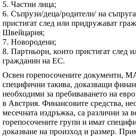
5. Частни лица;
6. Съпрузи/деца/родители/ на съпруга
пристигат след или придружават гра
Швейцария;
7. Новородени;
8. Партньори, които пристигат след 
гражданин на ЕС.
Освен горепосочените документи, МА
специфични такива, доказващи финан
необходими за пребиваването на евр
в Австрия. Финансовите средства, не
месечната издръжка, са различни за в
горепосочените групи и имат специфи
доказване на произход и размер. При