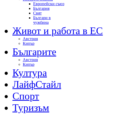
Европейски съюз
България
Свят
Българи в
чужбина
Живот и работа в ЕС
Австрия
Кипър
Българите
Австрия
Кипър
Култура
ЛайфСтайл
Спорт
Туризъм