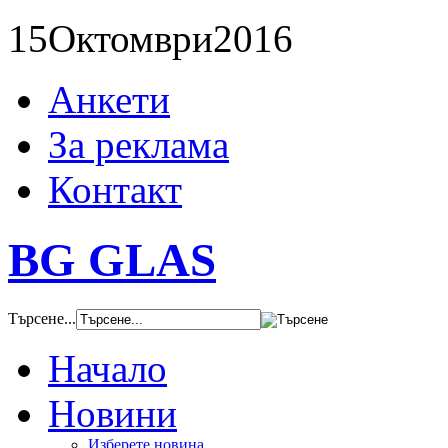
15
Октомври
2016
Анкети
За реклама
Контакт
BG GLAS
Търсене...
Начало
Новини
Изберете новина