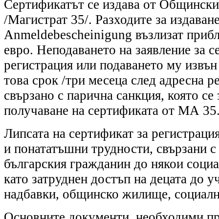
Сертификатът се издава от Общински
/Mагистрат 35/. Разходите за издаване
Anmeldebescheinigung възлизат прибл
евро. Неподаването на заявление за с
регистрация или подаването му извън
това срок /три месеца след адресна р
свързано с парична санкция, която се
получаване на сертификата от МА 35
Липсата на сертификат за регистрация
и понататъшни трудности, свързани с
българския гражданин до някои соци
като затруднен достъп на децата до у
надбавки, общинско жилище, социалн
Основните документи, необходими пр