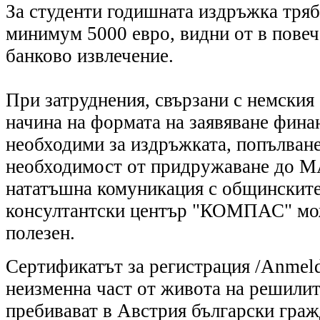
За студенти годишната издръжка тряб
минимум 5000 евро, видни от в повеч
банково извлечение.
При затруднения, свързани с немския 
начина на формата на заявяване фина
необходими за издръжката, попълване
необходимост от придружаване до МА
нататъшна комуникация с общинските
консултантски център "КОМПАС" мож
полезен.
Сертификатът за регистрация /Anmeld
неизменна част от живота на решилит
пребивават в Австрия български граж