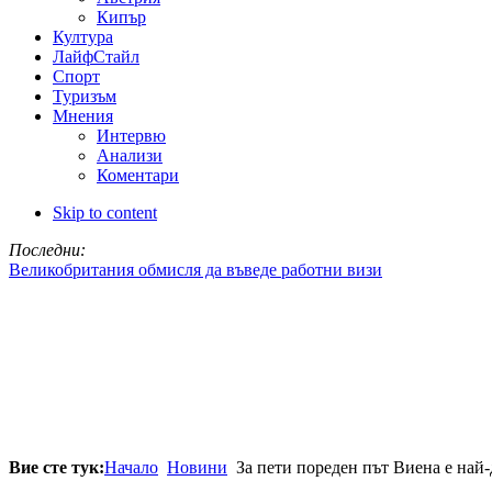
Кипър
Култура
ЛайфСтайл
Спорт
Туризъм
Мнения
Интервю
Анализи
Коментари
Skip to content
Последни:
Великобритания обмисля да въведе работни визи
Вие сте тук:
Начало
Новини
За пети пореден път Виена е най-