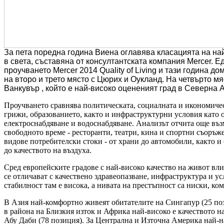
За пета поредна година Виена оглавява класацията на на
в света, съставяна от консултантската компания Mercer. Ед
проучването Mercer 2014 Quality of Living и тази година д
на второ и трето място с Цюрих и Оукланд. На четвърто мя
Ванкувър , който е най-високо оцененият град в Северна 
Проучването сравнява политическата, социалната и икономиче
грижи, образованието, както и инфраструктурни условия като 
електроснабдяване и водоснабдяване. Анализът отчита още въз
свободното време - ресторанти, театри, кина и спортни съоръж
видове потребителски стоки - от храни до автомобили, както и 
до качеството на въздуха.
Сред европейските градове с най-високо качество на живот вли
се отличават с качествено здравеопазване, инфраструктура и у
стабилност там е висока, а нивата на престъпност са ниски, ко
В Азия най-комфортно живеят обитателите на Сингапур (25 поз
в района на Близкия изток и Африка най-високо е качеството н
Абу Даби (78 позиция). За Централна и Източна Америка най-на