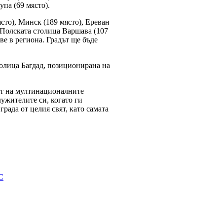
па (69 място).
сто), Минск (189 място), Ереван
. Полската столица Варшава (107
ве в региона. Градът ще бъде
толица Багдад, позиционирана на
ат на мултинационалните
ужителите си, когато ги
града от целия свят, като самата
С