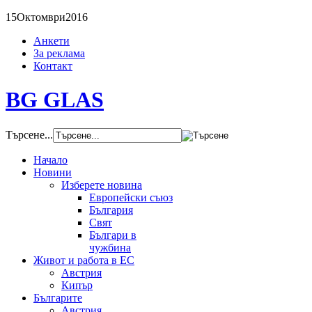
15
Октомври
2016
Анкети
За реклама
Контакт
BG GLAS
Търсене...
Начало
Новини
Изберете новина
Европейски съюз
България
Свят
Българи в
чужбина
Живот и работа в ЕС
Австрия
Кипър
Българите
Австрия