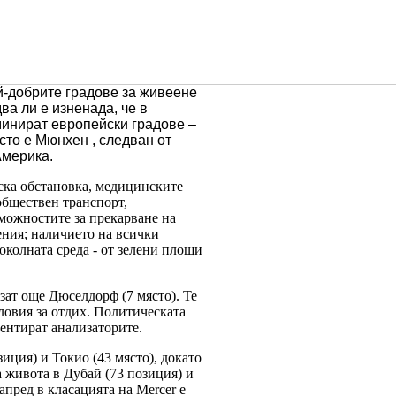
й-добрите градове за живеене
ва ли е изненада, че в
оминират европейски градове –
сто е Мюнхен , следван от
Америка.
ска обстановка, медицинските
обществен транспорт,
можностите за прекарване на
ения; наличието на всички
околната среда - от зелени площи
зат още Дюселдорф (7 място). Те
словия за отдих. Политическата
ментират анализаторите.
иция) и Токио (43 място), докато
а живота в Дубай (73 позиция) и
пред в класацията на Mercer e