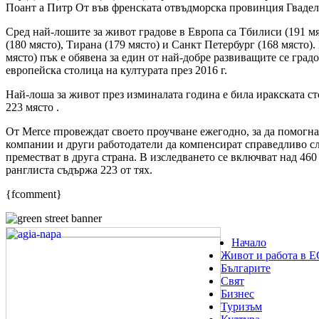
Поант а Питр От във френската отвъдморска провинция Гваделу
Сред най-лошите за живот градове в Европа са Тбилиси (191 мя
(180 място), Тирана (179 място) и Санкт Петербург (168 място)
място) пък е обявена за един от най-добре развиващите се градо
европейска столица на културата през 2016 г.
Най-лоша за живот през изминалата година е била иракската с
223 място .
От Merce rпровеждат своето проучване ежегодно, за да помогн
компании и други работодатели да компенсират справедливо сл
преместват в друга страна. В изследването се включват над 460 
ранглиста съдържа 223 от тях.
{fcomment}
Начало
Живот и работа в Е
Българите
Свят
Бизнес
Туризъм