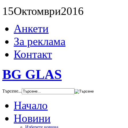
15
Октомври
2016
Анкети
За реклама
Контакт
BG GLAS
Търсене...
Начало
Новини
Изберете новина