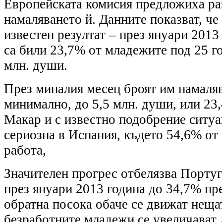
Европейската комисия предложиха ра
намаляването й. Данните показват, че
известен резултат – през януари 2013
са били 23,7% от младежите под 25 г
млн. души.
През миналия месец броят им намаляв
минимално, до 5,5 млн. души, или 23
Макар и с известно подобрение ситуа
сериозна в Испания, където 54,6% от
работа,
Значителен прогрес отбелязва Португ
през януари 2013 година до 34,7% пр
обратна посока обаче се движат неща
безработните младежи се увеличават 