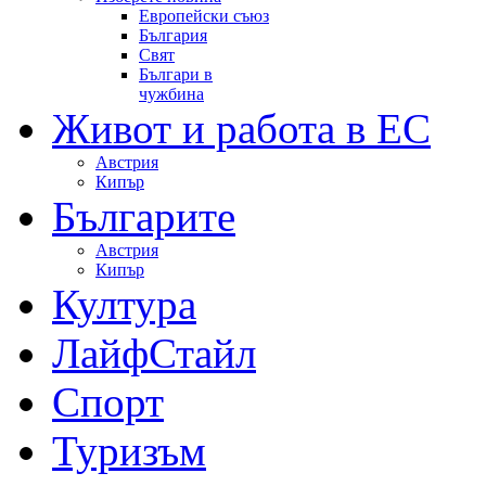
Европейски съюз
България
Свят
Българи в
чужбина
Живот и работа в ЕС
Австрия
Кипър
Българите
Австрия
Кипър
Култура
ЛайфСтайл
Спорт
Туризъм