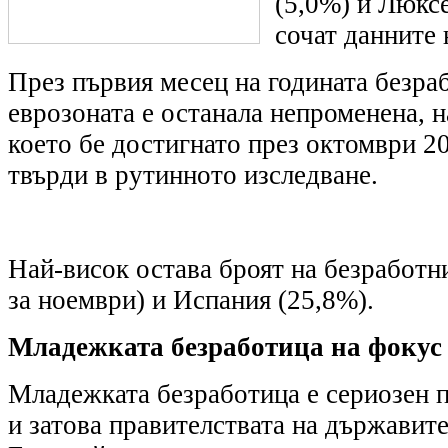
(5,0%) и Люкс
сочат данните 
През първия месец на годината безра
еврозоната е останала непроменена, н
което бе достигнато през октомври 20
твърди в рутинното изследване.
Най-висок остава броят на безработн
за ноември) и Испания (25,8%).
Младежката безработица на фокус
Младежката безработица е сериозен 
и затова правителствата на държавите