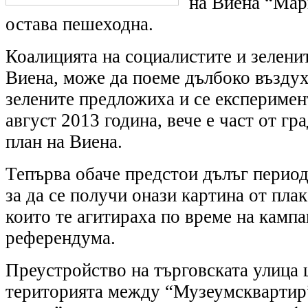
на Виена “Ма
остава пешеходна.
Коалицията на социалистите и зеленит
Виена, може да поеме дълбоко въздух
зелените предложиха и се експериме
август 2013 година, вече е част от г
план на Виена.
Тепърва обаче предстои дълъг период
за да се получи онази картина от плак
които те агитираха по време на кампа
референдума.
Преустройство на търговската улица
територията между “Музеумсквартир”