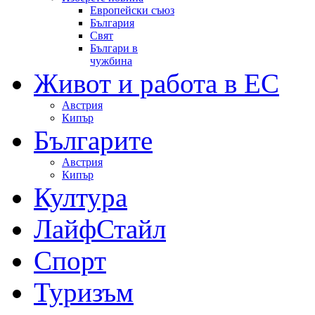
Европейски съюз
България
Свят
Българи в
чужбина
Живот и работа в ЕС
Австрия
Кипър
Българите
Австрия
Кипър
Култура
ЛайфСтайл
Спорт
Туризъм