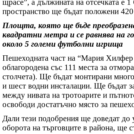
щрасе”, а дължината на отсечката е 1 
пространство ще бъдат положени 420 
Площта, която ще бъде преобразена
квадратни метра и се равнява на г
около 5 големи футболни игрища
Пешеходната част на “Мария Хилфер
облагородена със 111 места за отмора
столчета). Ще бъдат монтирани мног
и шест водни инсталации. Ще бъдат з
между нивата на тротоарите и пътното
освободи достатъчно място за пешех
Дали тези подобрения ще доведат до 
оборота на търговците в района, ще с