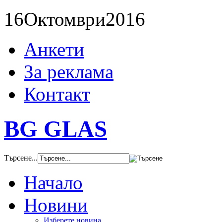
16
Октомври
2016
Анкети
За реклама
Контакт
BG GLAS
Търсене...
Начало
Новини
Изберете новина