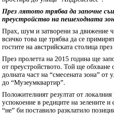
През лятото трябва да започне с
преустройство на пешеходната зо
Прах, шум и затворени за движение ча
всичко това ще трябва да се примиря
гостите на австрийската столица през
През пролетта на 2015 година ще зап
от преустройството. Той ще обхване 
долната част на “смесената зона” от 
до “Музеумквартир”.
Положителният резултат от локалния
успокоение в редиците на зелените и
“не” би поставило разклатило позиции