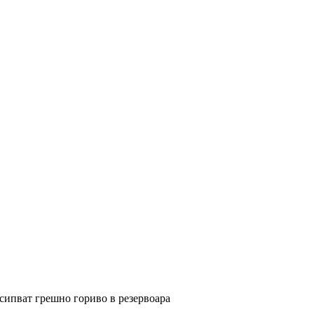
сипват грешно гориво в резервоара