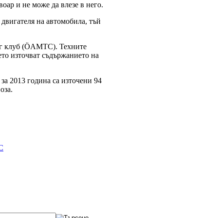
оар и не може да влезе в него.
 двигателя на автомобила, тъй
нг клуб (ÖAMTC). Техните
ето източват съдържанието на
за 2013 година са източени 94
оза.
С