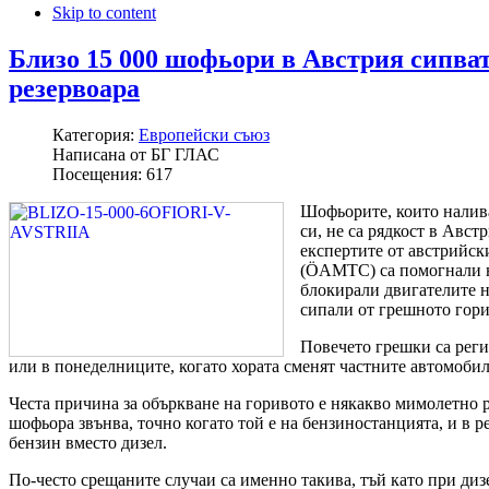
Skip to content
Близо 15 000 шофьори в Австрия сипват
резервоара
Категория:
Европейски съюз
Написана от
БГ ГЛАС
Посещения:
617
Шофьорите, които налив
си, не са рядкост в Авст
експертите от австрийск
(ÖAMTC) са помогнали н
блокирали двигателите н
сипали от грешното гори
Повечето грешки са рег
или в понеделниците, когато хората сменят частните автомоби
Честа причина за объркване на горивото е някакво мимолетно 
шофьора звънва, точно когато той е на бензиностанцията, и в ре
бензин вместо дизел.
По-често срещаните случаи са именно такива, тъй като при ди