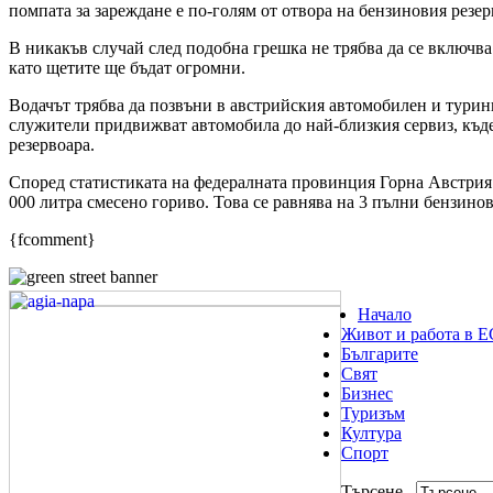
помпата за зареждане е по-голям от отвора на бензиновия резерв
В никакъв случай след подобна грешка не трябва да се включва
като щетите ще бъдат огромни.
Водачът трябва да позвъни в австрийския автомобилен и тури
служители придвижват автомобила до най-близкия сервиз, къд
резервоара.
Според статистиката на федералната провинция Горна Австрия 
000 литра смесено гориво. Това се равнява на 3 пълни бензинов
{fcomment}
Начало
Живот и работа в Е
Българите
Свят
Бизнес
Туризъм
Култура
Спорт
Търсене...