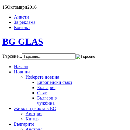
15
Октомври
2016
Анкети
За реклама
Контакт
BG GLAS
Търсене...
Начало
Новини
Изберете новина
Европейски съюз
България
Свят
Българи в
чужбина
Живот и работа в ЕС
Австрия
Кипър
Българите
Австрия