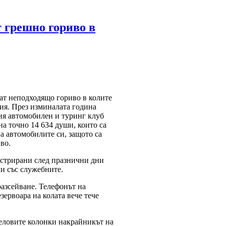
 грешно гориво в
ат неподходящо гориво в колите
рия. През изминалата година
ия автомобилен и туринг клуб
а точно 14 634 души, които са
а автомобилите си, защото са
во.
истрирани след празнични дни
ли със служебните.
разсейване. Телефонът на
зервоара на колата вече тече
зеловите колонки накрайникът на