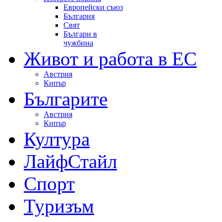
Европейски съюз
България
Свят
Българи в
чужбина
Живот и работа в ЕС
Австрия
Кипър
Българите
Австрия
Кипър
Култура
ЛайфСтайл
Спорт
Туризъм