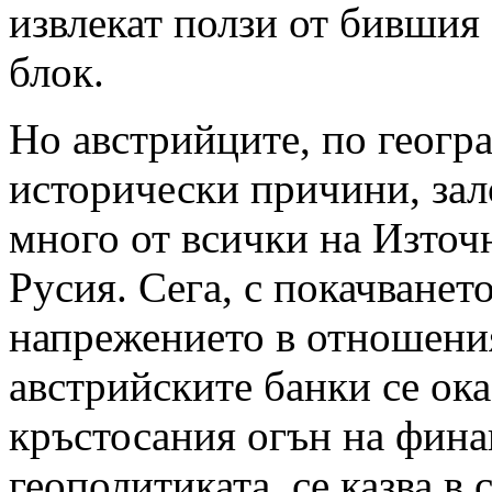
извлекат ползи от бившия
блок.
Но австрийците, по геогр
исторически причини, зал
много от всички на Източ
Русия. Сега, с покачванет
напрежението в отношения
австрийските банки се ока
кръстосания огън на фина
геополитиката, се казва в 