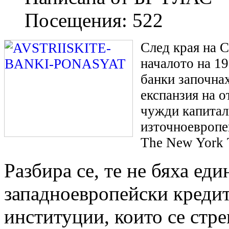
Посещения:
522
След края на С
началото на 19
банки започна
експанзия на о
чужди капитал
източноевропе
The New York 
Разбира се, те не бяха ед
западноевропейски креди
институции, които се стре