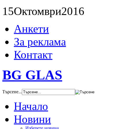
15
Октомври
2016
Анкети
За реклама
Контакт
BG GLAS
Търсене...
Начало
Новини
Изберете новина