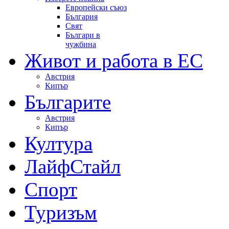
Европейски съюз
България
Свят
Българи в
чужбина
Живот и работа в ЕС
Австрия
Кипър
Българите
Австрия
Кипър
Култура
ЛайфСтайл
Спорт
Туризъм