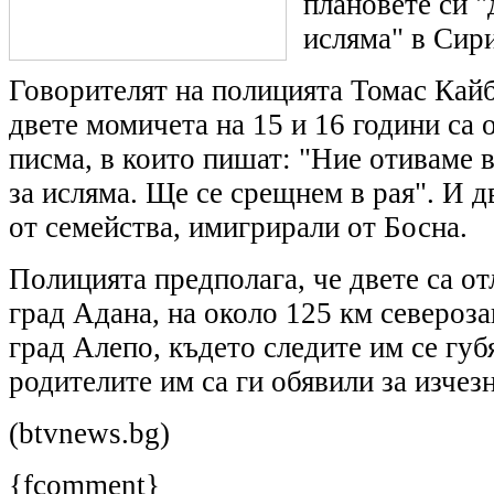
плановете си "
исляма" в Сир
Говорителят на полицията Томас Кайб
двете момичета на 15 и 16 години са
писма, в които пишат: "Ние отиваме 
за исляма. Ще се срещнем в рая". И 
от семейства, имигрирали от Босна.
Полицията предполага, че двете са от
град Адана, на около 125 км североз
град Алепо, където следите им се губ
родителите им са ги обявили за изчез
(btvnews.bg)
{fcomment}