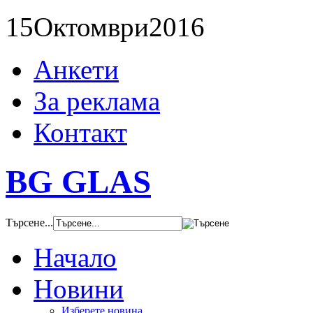
15
Октомври
2016
Анкети
За реклама
Контакт
BG GLAS
Търсене...
Начало
Новини
Изберете новина