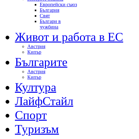
Европейски съюз
България
Свят
Българи в
чужбина
Живот и работа в ЕС
Австрия
Кипър
Българите
Австрия
Кипър
Култура
ЛайфСтайл
Спорт
Туризъм