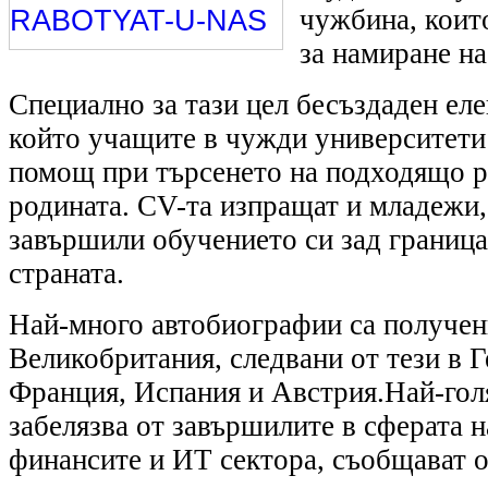
чужбина, коит
за намиране на
Специално за тази цел бесъздаден еле
който учащите в чужди университети
помощ при търсенето на подходящо р
родината. CV-та изпращат и младежи,
завършили обучението си зад граница 
страната.
Най-много автобиографии са получени
Великобритания, следвани от тези в 
Франция, Испания и Австрия.Най-гол
забелязва от завършилите в сферата н
финансите и ИТ сектора, съобщават о