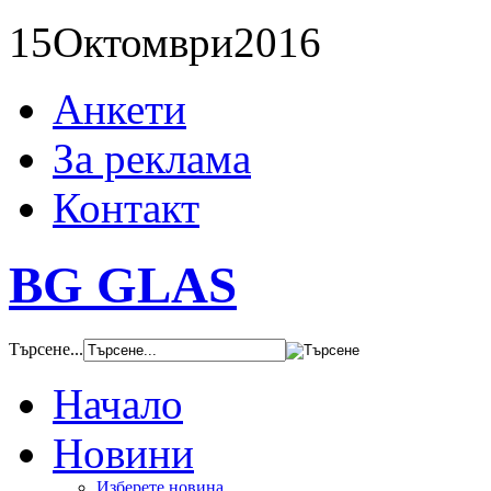
15
Октомври
2016
Анкети
За реклама
Контакт
BG GLAS
Търсене...
Начало
Новини
Изберете новина