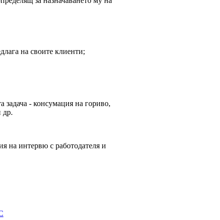
определящ за назначаването му на
длага на своите клиенти;
а задача - консумация на гориво,
 др.
я на интервю с работодателя и
С