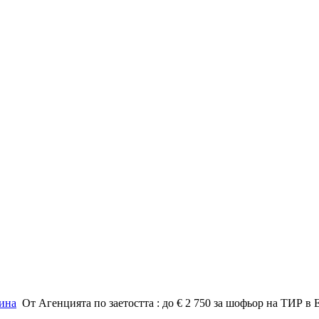
ина
От Агенцията по заетостта : до € 2 750 за шофьор на ТИР в 