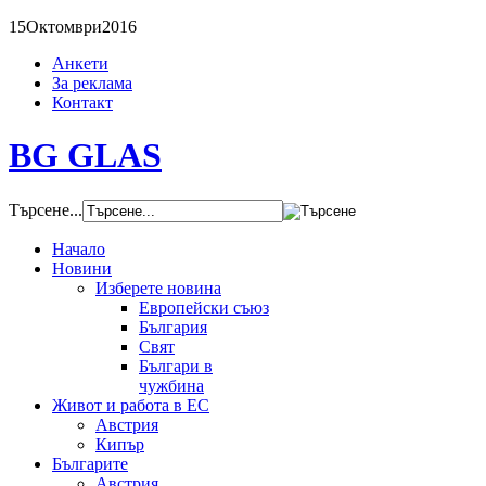
15
Октомври
2016
Анкети
За реклама
Контакт
BG GLAS
Търсене...
Начало
Новини
Изберете новина
Европейски съюз
България
Свят
Българи в
чужбина
Живот и работа в ЕС
Австрия
Кипър
Българите
Австрия