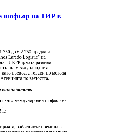
 за шофьор на ТИР в
 750 до € 2 750 предлага
os Laredo Logistic” на
на ТИР. Фирмата развива
астта на международния
, като превозва товари по метода
т Агенцията по заетостта.
м кандидатите:
т като международен шофьор на
.;
г.;
 фирмата, работникът преминава