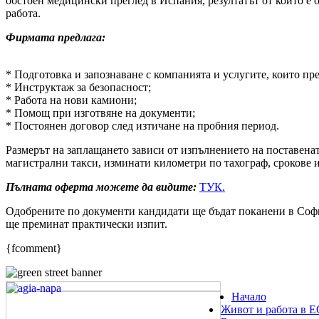
обстоен медицински преглед в Испания, резултатът от който е 
работа.
Фирмата предлага:
* Подготовка и запознаване с компанията и услугите, които пре
* Инструктаж за безопасност;
* Работа на нови камиони;
* Помощ при изготвяне на документи;
* Постоянен договор след изтичане на пробния период.
Размерът на заплащането зависи от изпълнението на поставенат
магистрални такси, изминати километри по тахограф, срокове и
Пълната оферта можете да видите:
ТУК.
Одобрените по документи кандидати ще бъдат поканени в Софи
ще преминат практически изпит.
{fcomment}
Начало
Живот и работа в Е