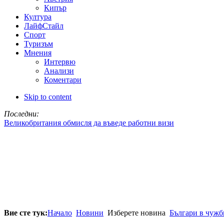
Кипър
Култура
ЛайфСтайл
Спорт
Туризъм
Мнения
Интервю
Анализи
Коментари
Skip to content
Последни:
Великобритания обмисля да въведе работни визи
Вие сте тук:
Начало
Новини
Изберете новина
Българи в чужб