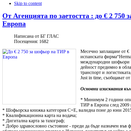
Skip to content
От Агенцията по заетостта : до € 2 750
Европа
Написана от
БГ ГЛАС
Посещения:
1682
Месечно заплащане от € 1
испанската фирма“Herman
международни шофьори 
дейност предимно в обл
транспорт и логистиката
Just in time, съобщават о
Основни изисквания къ
* Минимум 2 години опи
ТИР в Европа след 2009 г
* Шофьорска книжка категория С+Е, валидна поне до юни 2015 
* Квалификационна карта на водача;
* Дигитална карта за тахограф;
* Добро здравословно състояние - преди да бъде назначен във