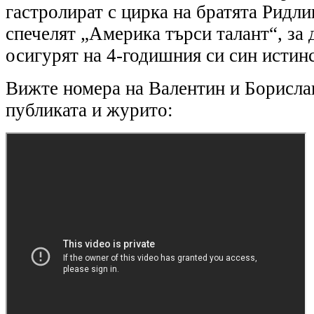
гастролират с цирка на братята Ридлин
спечелят „Америка търси талант“, за 
осигурят на 4-годишния си син истин
Вижте номера на Валентин и Борислав
публиката и журито: