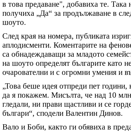
в това предаване", добавиха те. Така
получиха „Да“ за продължаване в сле
шоуто.
След края на номера, публиката изриг
аплодисменти. Коментарите на фенове
са обнадеждаващи за младото семейс
на шоуто определят българите като н
очарователни и с огромни умения и в
„Това беше идея отпреди пет години, 
да я покажем. Мисълта, че над 10 млн
гледали, ни прави щастливи и се горд
българи“, сподели Валентин Динов.
Вало и Боби, както ги обявиха в пред