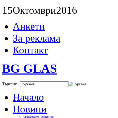
15
Октомври
2016
Анкети
За реклама
Контакт
BG GLAS
Търсене...
Начало
Новини
Изберете новина