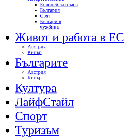
Европейски съюз
България
Свят
Българи в
чужбина
Живот и работа в ЕС
Австрия
Кипър
Българите
Австрия
Кипър
Култура
ЛайфСтайл
Спорт
Туризъм