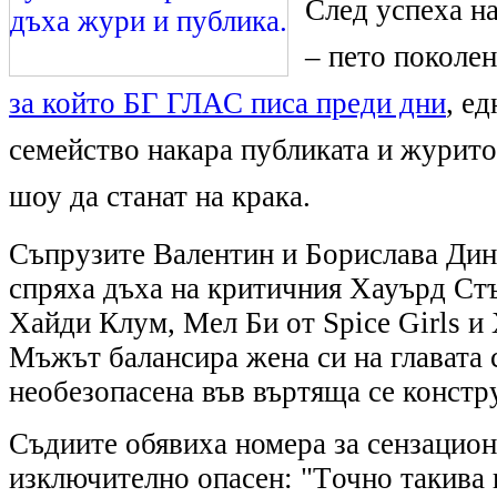
След успеха н
– пето поколен
за който БГ ГЛАС писа преди дни
, е
семейство накара публиката и журито
шоу да станат на крака.
Съпрузите Валентин и Борислава Дин
спряха дъха на критичния Хауърд Стъ
Хайди Клум, Мел Би от Spice Girls и
Мъжът балансира жена си на главата с
необезопасена във въртяща се констр
Съдиите oбявиха номера за сензацион
изключително опасен: "Tочно такива