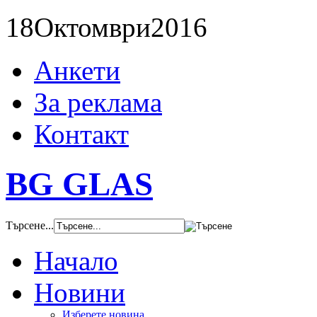
18
Октомври
2016
Анкети
За реклама
Контакт
BG GLAS
Търсене...
Начало
Новини
Изберете новина