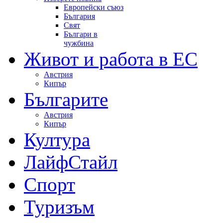
Европейски съюз
България
Свят
Българи в
чужбина
Живот и работа в ЕС
Австрия
Кипър
Българите
Австрия
Кипър
Култура
ЛайфСтайл
Спорт
Туризъм