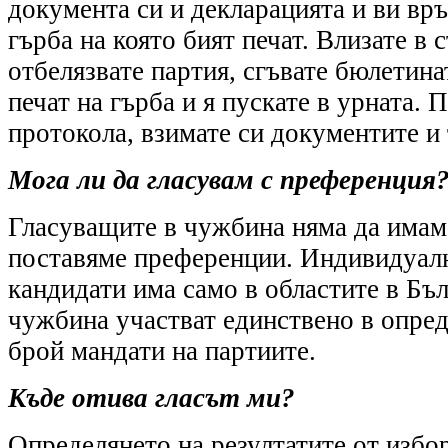
документа си и декларацията и ви вр
гърба на която бият печат. Влизате в 
отбелязвате партия, сгъвате бюлетина
печат на гърба и я пускате в урната. 
протокола, взимате си документите и 
Мога ли да гласувам с преференция
Гласуващите в чужбина няма да имам
поставяме преференции. Индивидуалн
кандидати има само в областите в Бъл
чужбина участват единствено в опре
брой мандати на партиите.
Къде отива гласът ми?
Определянето на резултатите от избор