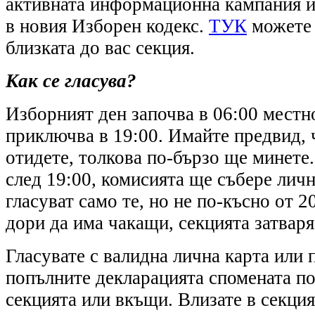
активната информационна кампания 
в новия Изборен кодекс.
ТУК
можете 
близката до вас секция.
Как се гласува?
Изборният ден започва в 06:00 местн
приключва в 19:00. Имайте предвид, 
отидете, толкова по-бързо ще минете.
след 19:00, комисията ще събере личн
гласуват само те, но не по-късно от 2
дори да има чакащи, секцията затваря
Гласувате с валидна лична карта или 
попълните декларацията спомената по
секцията или вкъщи. Влизате в секция