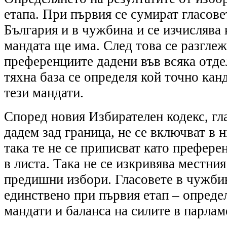
етапа. При първия се сумират гласове
България и в чужбина и се изчислява 
мандата ще има. След това се разглеж
преференциите дадени във всяка отде
тяхна база се определя кой точно кан
тези мандати.
Според новия Избирателен кодекс, гл
дадем зад граница, не се включват в 
така те не се приписват като префере
в листа. Така не се изкривява местния
предишни избори. Гласовете в чужби
единствено при първия етап – опреде
мандати и баланса на силите в парлам