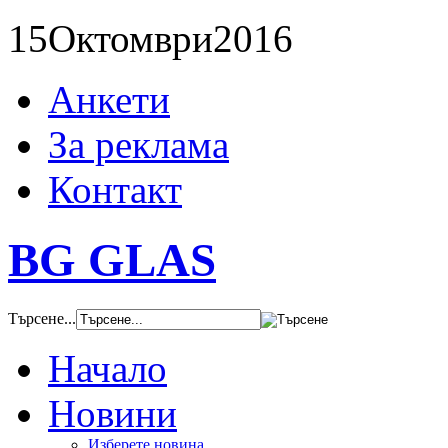
15
Октомври
2016
Анкети
За реклама
Контакт
BG GLAS
Търсене...
Начало
Новини
Изберете новина