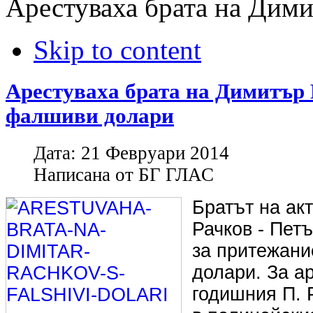
Арестуваха брата на Дими
Skip to content
Арестуваха брата на Димитър 
фалшиви долари
Дата:
21 Февруари 2014
Написана от
БГ ГЛАС
Братът на ак
Рачков - Пет
за притежан
долари. За ар
годишния П. 