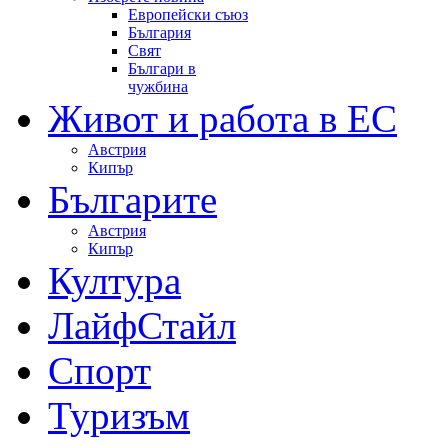
Европейски съюз
България
Свят
Българи в
чужбина
Живот и работа в ЕС
Австрия
Кипър
Българите
Австрия
Кипър
Култура
ЛайфСтайл
Спорт
Туризъм