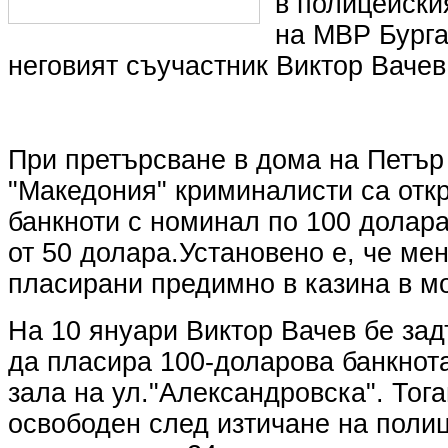
в полицейски
на МВР Бурга
неговият съучастник Виктор Вачев 
При претърсване в дома на Петър 
"Македония" криминалисти са от
банкноти с номинал по 100 долара
от 50 долара.Установено е, че мен
пласирани предимно в казина в мо
На 10 януари Виктор Вачев бе за
да пласира 100-доларова банкнот
зала на ул."Александровска". Тога
освободен след изтичане на поли