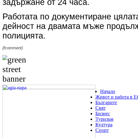
задържане от 24 часа.
Работата по документиране цялат
дейност на двамата мъже продълж
полицията.
{fcomment}
Начало
Живот и работа в Е
Българите
Свят
Бизнес
Туризъм
Култура
Спорт