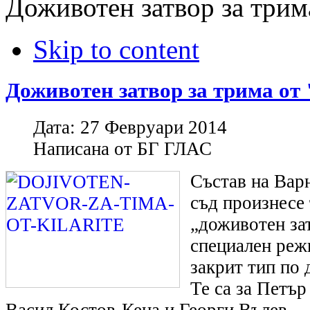
Доживотен затвор за трим
Skip to content
Доживотен затвор за трима от
Дата:
27 Февруари 2014
Написана от
БГ ГЛАС
Състав на Вар
съд произнесе
„доживотен за
специален реж
закрит тип по 
Те са за Петъ
Васил Костов-Кеца и Георги Вълев.