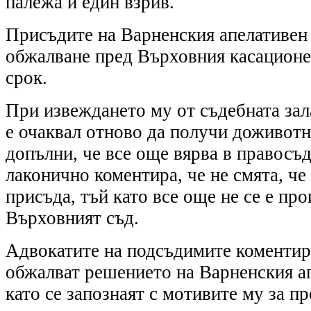
палежа и един взрив.
Присъдите на Варненския апелативен
обжалване пред Върховния касационе
срок.
При извеждането му от съдебната зала
е очаквал отново да получи доживотн
допълни, че все още вярва в правосъ
лаконично коментира, че не смята, ч
присъда, тъй като все още не се е пр
Върховният съд.
Адвокатите на подсъдимите коментир
обжалват решението на Варненския ап
като се запознаят с мотивите му за п