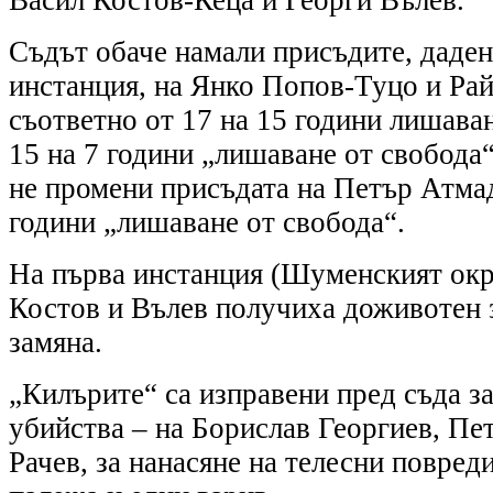
Съдът обаче намали присъдите, даден
инстанция, на Янко Попов-Туцо и Ра
съответно от 17 на 15 години лишаван
15 на 7 години „лишаване от свобода
не промени присъдата на Петър Атмад
години „лишаване от свобода“.
На първа инстанция (Шуменският окр
Костов и Вълев получиха доживотен з
замяна.
„Килърите“ са изправени пред съда з
убийства – на Борислав Георгиев, Пе
Рачев, за нанасяне на телесни повреди