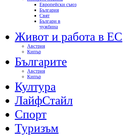
Европейски съюз
България
Свят
Българи в
чужбина
Живот и работа в ЕС
Австрия
Кипър
Българите
Австрия
Кипър
Култура
ЛайфСтайл
Спорт
Туризъм