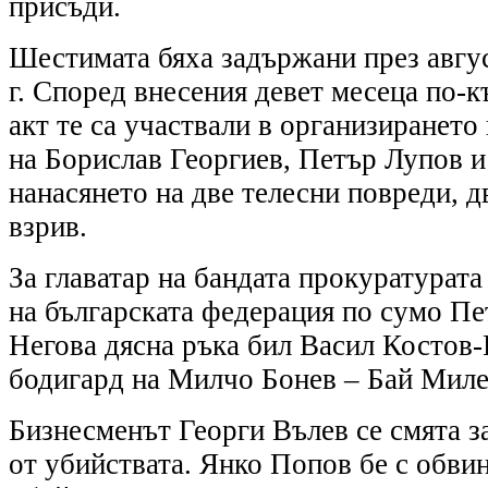
присъди.
Шестимата бяха задържани през авгу
г. Според внесения девет месеца по-
акт те са участвали в организирането
на Борислав Георгиев, Петър Лупов и
нанасянето на две телесни повреди, д
взрив.
За главатар на бандата прокуратурата
на българската федерация по сумо Пе
Негова дясна ръка бил Васил Костов
бодигард на Милчо Бонев – Бай Миле
Бизнесменът Георги Вълев се смята з
от убийствата. Янко Попов бе с обвин