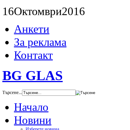
16
Октомври
2016
Анкети
За реклама
Контакт
BG GLAS
Търсене...
Начало
Новини
Изберете новина