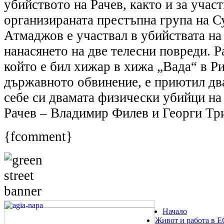
убийството на Рачев, както и за участ
организираната престъпна група на С
Атмаджов е участвал в убийствата на
нанасянето на две телесни повреди. 
който е бил хижар в хижа „Вада“ в Ри
държавното обвинение, е приютил дв
себе си двамата физически убийци н
Рачев – Владимир Филев и Георги Тр
{fcomment}
Начало
Живот и работа в Е