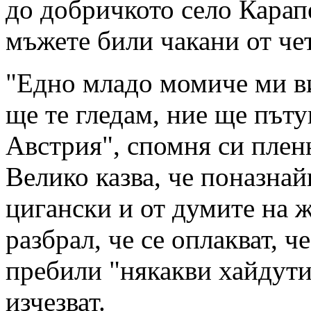
до добричкото село Карап
мъжете били чакани от че
"Едно младо момиче ми ви
ще те гледам, ние ще пъту
Австрия", спомня си плен
Велико казва, че поназнай
цигански и от думите на 
разбрал, че се оплакват, че
пребили "някакви хайдути
изчезват.