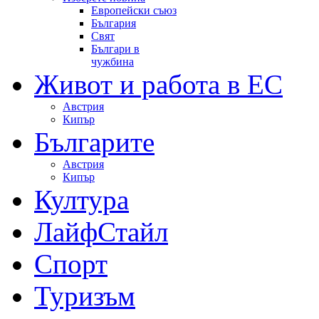
Европейски съюз
България
Свят
Българи в
чужбина
Живот и работа в ЕС
Австрия
Кипър
Българите
Австрия
Кипър
Култура
ЛайфСтайл
Спорт
Туризъм