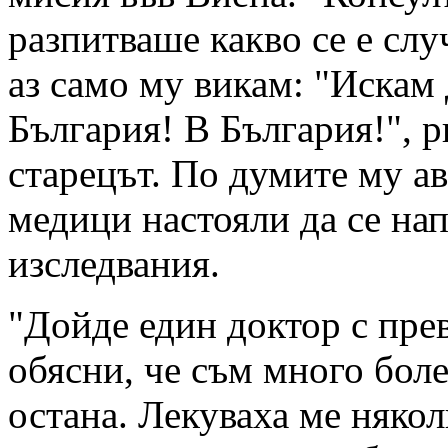
разпитваше какво се е слу
аз само му викам: "Искам 
България! В България!", р
старецът. По думите му а
медици настояли да се на
изследвания.
"Дойде един доктор с пре
обясни, че съм много боле
остана. Лекуваха ме някол