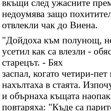
вкъщи след ужасните пре
недоумява защо похитител
отвлекли чак до Виена.
"Дойдоха към полунощ, н
усетил как са влезли - обя
старецът. - Бях
заспал, когато четири-пет
нахълтаха в стаята. Изпоч
и обърнаха къщата наопак
повтаряха: "Къде са парит