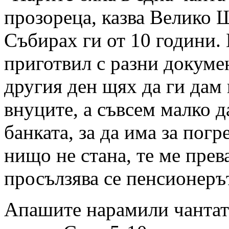
прозореца, казва Велико Ш
Събирах ги от 10 години. 
приготвил с разни докуме
другия ден щях да ги дам 
внуците, а съвсем малко д
банката, за да има за погр
нищо не стана, те ме прев
просълзява се пенсионеръ
Апашите нарамили чантат