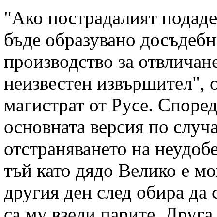
"Ако пострадалият подаде
бъде образувано досъдебн
производство за отвличан
неизвестен извършител", 
магистрат от Русе. Според
основната версия по случа
отстраняването на неудобе
тъй като дядо Велико е м
другия ден след обира да 
са му взели парите. Друга 