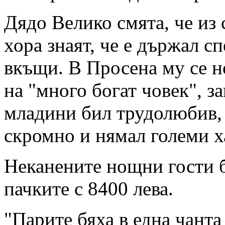
Дядо Велико смята, че из 
хора знаят, че е държал с
вкъщи. В Просена му се н
на "много богат човек", з
младини бил трудолюбив, 
скромно и нямал големи х
Неканените нощни гости 
пачките с 8400 лева.
"Парите бяха в една чанта