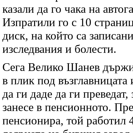
казали да го чака на автог
Изпратили го с 10 страни
диск, на който са записан
изследвания и болести.
Сега Велико Шанев държи
в плик под възглавницата 
да ги даде да ги преведат, 
занесе в пенсионното. Пре
пенсионира, той работил 