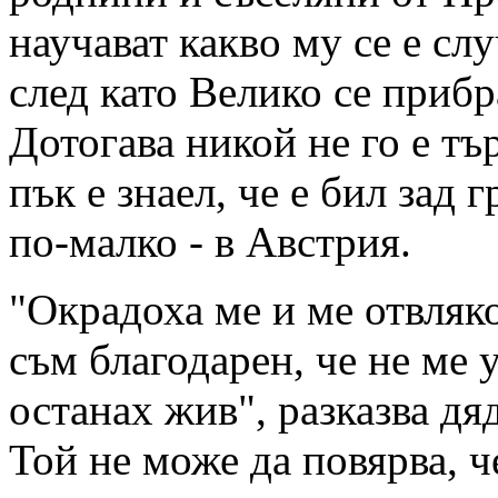
научават какво му се е сл
след като Велико се приб
Дотогава никой не го е тъ
пък е знаел, че е бил зад 
по-малко - в Австрия.
"Окрадоха ме и ме отвляк
съм благодарен, че не ме 
останах жив", разказва дя
Той не може да повярва, че