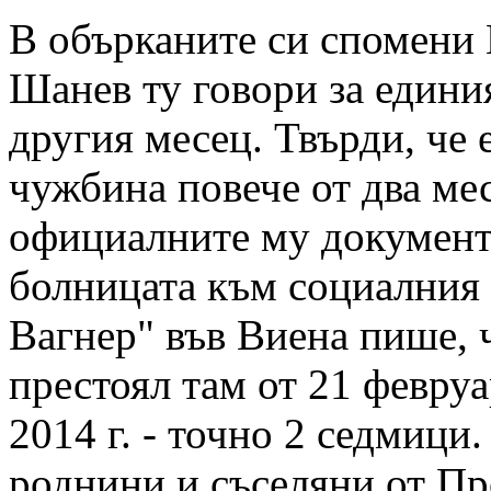
В обърканите си спомени
Шанев ту говори за единия
другия месец. Твърди, че 
чужбина повече от два ме
официалните му документ
болницата към социалния
Вагнер" във Виена пише, ч
престоял там от 21 февруа
2014 г. - точно 2 седмици
роднини и съселяни от Пр