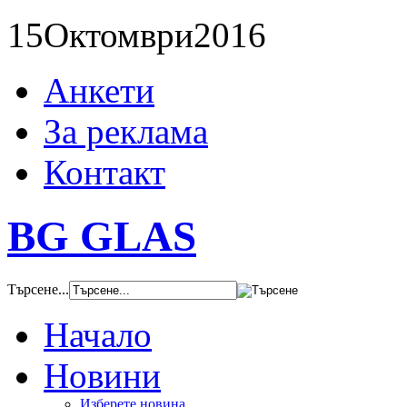
15
Октомври
2016
Анкети
За реклама
Контакт
BG GLAS
Търсене...
Начало
Новини
Изберете новина