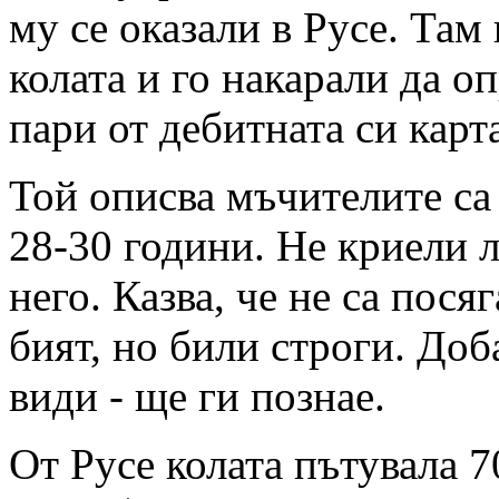
му се оказали в Русе. Там 
колата и го накарали да о
пари от дебитната си карт
Той описва мъчителите са
28-30 години. Не криели л
него. Казва, че не са посяг
бият, но били строги. Доба
види - ще ги познае.
От Русе колата пътувала 7