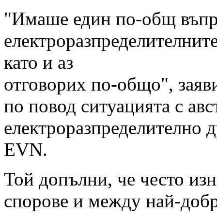
"Имаше един по-общ въпр
електроразпределителните
като и аз
отговорих по-общо", зая
по повод ситуацията с ав
електроразпределително 
EVN.
Той допълни, че често из
спорове и между най-доб