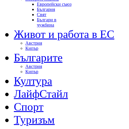
Европейски съюз
България
Свят
Българи в
чужбина
Живот и работа в ЕС
Австрия
Кипър
Българите
Австрия
Кипър
Култура
ЛайфСтайл
Спорт
Туризъм