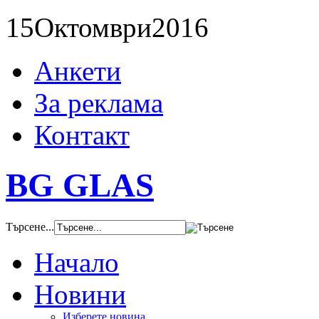
15
Октомври
2016
Анкети
За реклама
Контакт
BG GLAS
Търсене...
Начало
Новини
Изберете новина