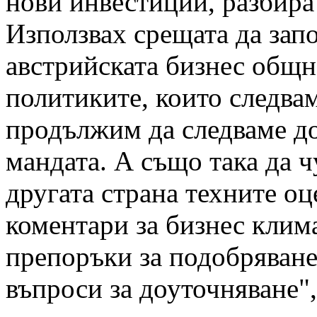
нови инвестиции, разбира 
Използвах срещата да зап
австрийската бизнес общн
политиките, които следва
продължим да следваме до
мандата. А също така да ч
другата страна техните оц
коментари за бизнес клима
препоръки за подобряване
въпроси за доуточняване",