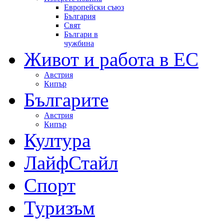
Европейски съюз
България
Свят
Българи в
чужбина
Живот и работа в ЕС
Австрия
Кипър
Българите
Австрия
Кипър
Култура
ЛайфСтайл
Спорт
Туризъм