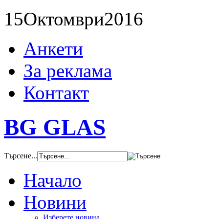
15
Октомври
2016
Анкети
За реклама
Контакт
BG GLAS
Търсене...
Начало
Новини
Изберете новина