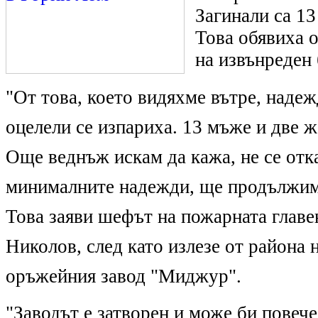
Загинали са 13
Това обявиха 
на извънреден 
"От това, което видяхме вътре, наде
оцелели се изпариха. 13 мъже и две ж
Още веднъж искам да кажа, не се отк
минималните надежди, ще продължим
Това заяви шефът на пожарната глав
Николов, след като излезе от района 
оръжейния завод "Миджур".
"Заводът е затворен и може би повече