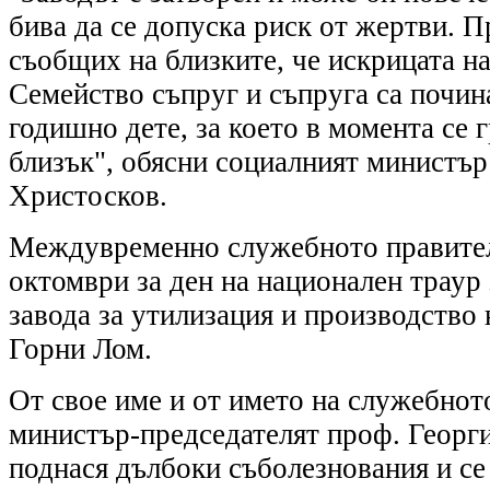
бива да се допуска риск от жертви. 
съобщих на близките, че искрицата на
Семейство съпруг и съпруга са почина
годишно дете, за което в момента се 
близък", обясни социалният министъ
Христосков.
Междувременно служебното правител
октомври за ден на национален траур
завода за утилизация и производство
Горни Лом.
От свое име и от името на служебнот
министър-председателят проф. Георг
поднася дълбоки съболезнования и се