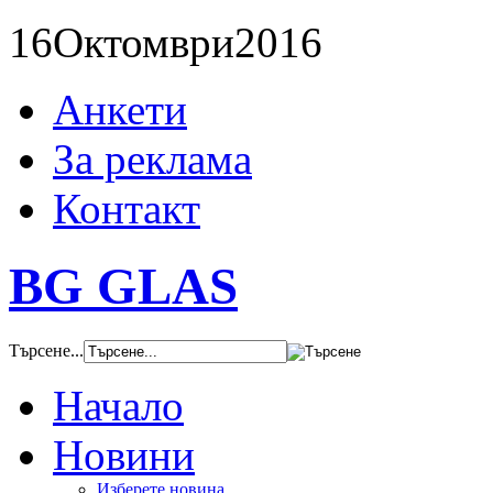
16
Октомври
2016
Анкети
За реклама
Контакт
BG GLAS
Търсене...
Начало
Новини
Изберете новина