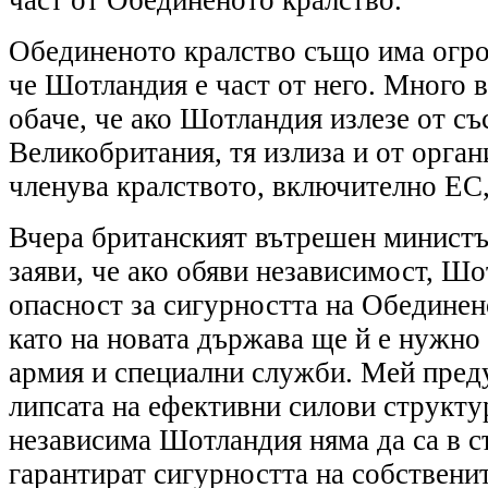
Обединеното кралство също има огром
че Шотландия е част от него. Много в
обаче, че ако Шотландия излезе от съ
Великобритания, тя излиза и от орган
членува кралството, включително ЕС,
Вчера британският вътрешен минист
заяви, че ако обяви независимост, Шо
опасност за сигурността на Обединен
като на новата държава ще й е нужно 
армия и специални служби. Мей пред
липсата на ефективни силови структу
независима Шотландия няма да са в с
гарантират сигурността на собствени