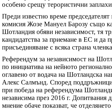
особено срещу терористични заплахи
Преди известно време председателят 
комисия Жозе Мануел Барозу също каз
Шотландия обяви независимост, тя тр
кандидатства за приемане в ЕС и да п
присъединяване с всяка страна членка
Референдум за независимост на Шотл
по инициатива на нейното регионално
оглавено от водача на Шотландска на
Алекс Салмънд. Според поддръжници
при победа на референдума Шотланди
независима през 2016 г. Допитвания 
мнение обаче показват, че отделянето