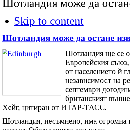
Шотландия може да остан
Skip to content
Шотландия може да остане из
Шотландия ще се о
Европейския съюз,
от населението й г
независимост на р
септември догодин
британският външ
Хейг, цитиран от ИТАР-ТАСС.
Шотландия, несъмнено, има огромна п
част от Обединеното кралство.