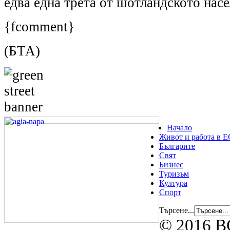
едва една трета от шотландското насе
{fcomment}
(БТА)
Начало
Живот и работа в Е
Българите
Свят
Бизнес
Туризъм
Култура
Спорт
Търсене...
© 2016 B