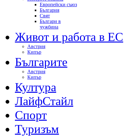
Европейски съюз
България
Свят
Българи в
чужбина
Живот и работа в ЕС
Австрия
Кипър
Българите
Австрия
Кипър
Култура
ЛайфСтайл
Спорт
Туризъм