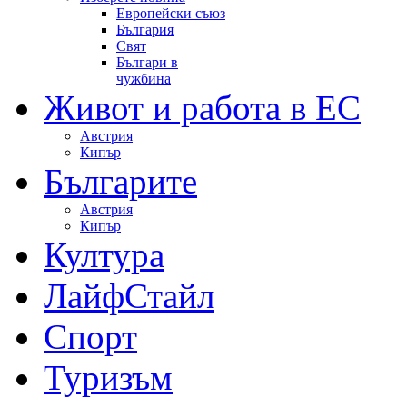
Европейски съюз
България
Свят
Българи в
чужбина
Живот и работа в ЕС
Австрия
Кипър
Българите
Австрия
Кипър
Култура
ЛайфСтайл
Спорт
Туризъм