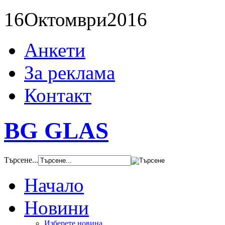
16
Октомври
2016
Анкети
За реклама
Контакт
BG GLAS
Търсене...
Начало
Новини
Изберете новина