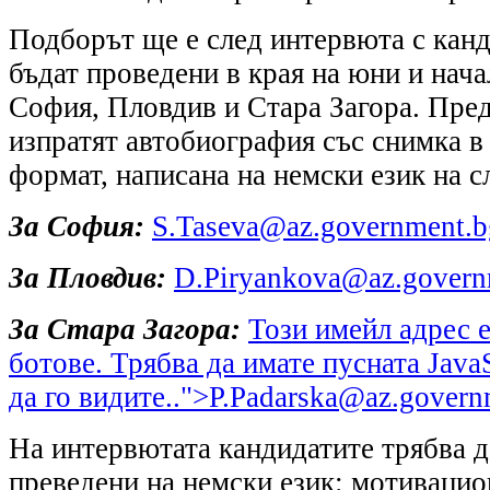
Подборът ще е след интервюта с канд
бъдат проведени в края на юни и нача
София, Пловдив и Стара Загора. Пред
изпратят автобиография със снимка
формат, написана на немски език на с
За София:
S.Taseva@az.government.b
За Пловдив:
D.Piryankova@az.govern
За Стара Загора:
Този имейл адрес 
ботове. Трябва да имате пусната Java
да го видите.
.">
P.Padarska@az.govern
На интервютата кандидатите трябва д
преведени на немски език: мотивацио