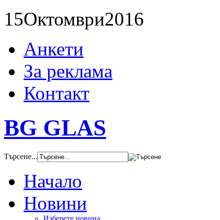
15
Октомври
2016
Анкети
За реклама
Контакт
BG GLAS
Търсене...
Начало
Новини
Изберете новина