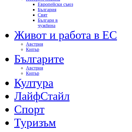
Европейски съюз
България
Свят
Българи в
чужбина
Живот и работа в ЕС
Австрия
Кипър
Българите
Австрия
Кипър
Култура
ЛайфСтайл
Спорт
Туризъм