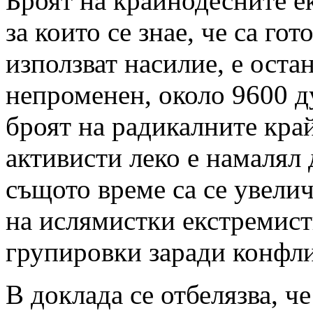
Броят на крайнодесните е
за които се знае, че са гот
използват насилие, е оста
непроменен, около 9600 д
броят на радикалните кра
активисти леко е намалял 
същото време са се увели
на ислямистки екстремис
групировки заради конфли
В доклада се отбелязва, че