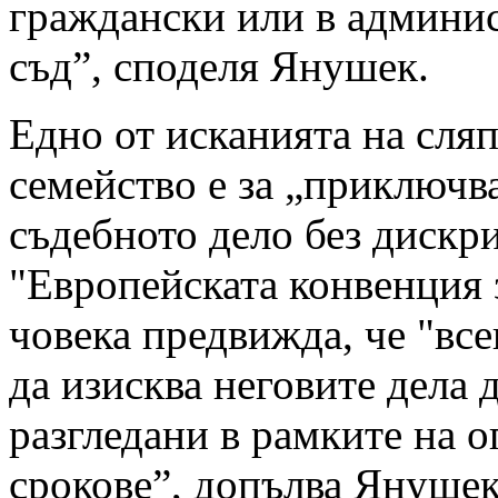
граждански или в админи
съд”, споделя Янушек.
Едно от исканията на сля
семейство е за „приключв
съдебното дело без дискр
"Европейската конвенция з
човека предвижда, че "вс
да изисква неговите дела 
разгледани в рамките на 
срокове”, допълва Янушек