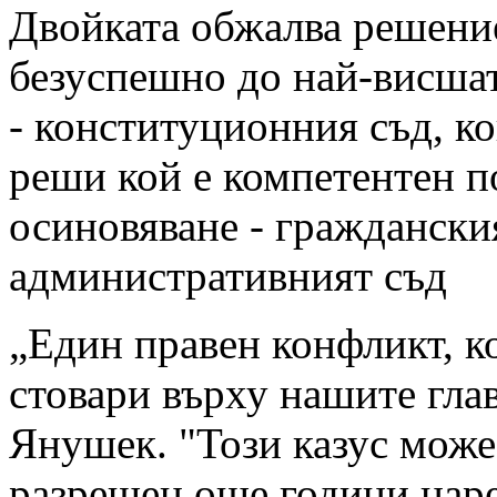
Двойката обжалва решени
безуспешно до най-висша
- конституционния съд, ко
реши кой е компетентен по
осиновяване - граждански
административният съд
„Един правен конфликт, к
стовари върху нашите глав
Янушек. "Този казус може
разрешен още години наре