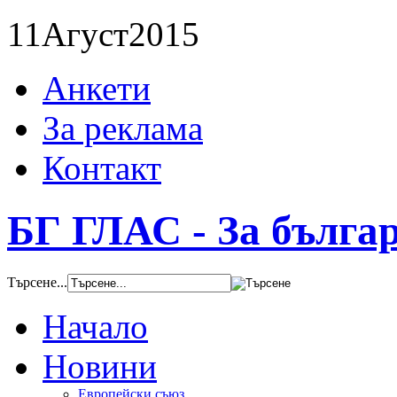
11
Агуст
2015
Анкети
За реклама
Контакт
БГ ГЛАС - За бълга
Търсене...
Начало
Новини
Европейски съюз