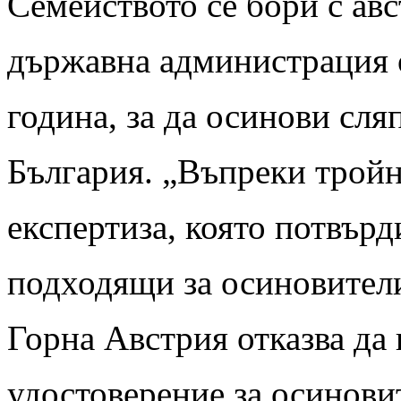
Семейството се бори с ав
държавна администрация 
година, за да осинови сля
България. „Въпреки тройн
експертиза, която потвърд
подходящи за осиновител
Горна Австрия отказва да 
удостоверение за осинови