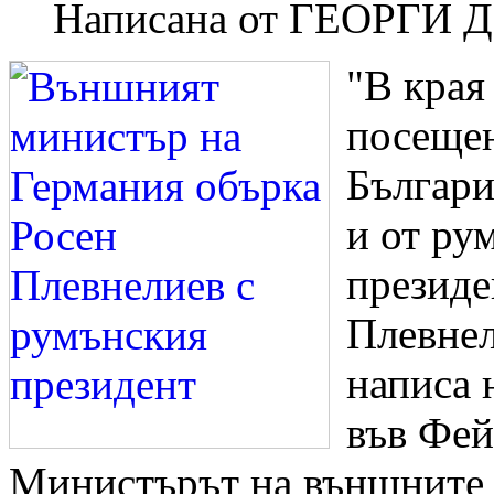
Написана от
ГЕОРГИ 
"В края
посещен
Българи
и от ру
президе
Плевнел
написа 
във Фей
Министърът на външните 