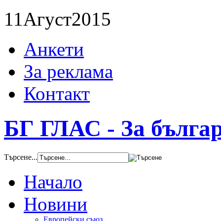
11
Агуст
2015
Анкети
За реклама
Контакт
БГ ГЛАС - За бълга
Търсене...
Начало
Новини
Европейски съюз