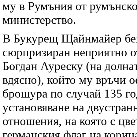
му в Румъния от румънск
министерство.
В Букурещ Щайнмайер б
сюрпризиран неприятно от
Богдан Ауреску (на долна
вдясно), който му връчи 
брошура по случай 135 го
установяване на двустран
отношения, на която с цве
германския флаг на кориц