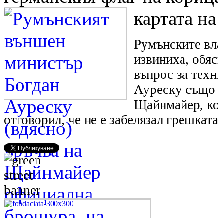
картата н
Румънските вла
извиниха, обяс
въпрос за техн
Ауреску също 
Щайнмайер, к
отговорил, че не е забелязал грешката