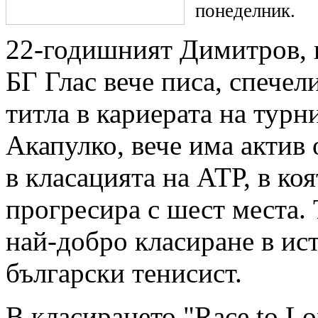
понеделник.
22-годишният Димитров, к
БГ Глас вече писа, спечел
титла в кариерата на турн
Акапулко, вече има актив 
в класацията на АТР, в коя
прогресира с шест места. 
най-добро класиране в ис
български тенисист.
В класирането "Race to Lo