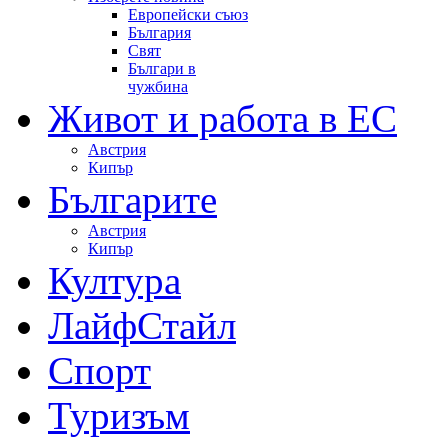
Европейски съюз
България
Свят
Българи в
чужбина
Живот и работа в ЕС
Австрия
Кипър
Българите
Австрия
Кипър
Култура
ЛайфСтайл
Спорт
Туризъм