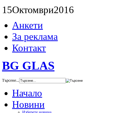
15
Октомври
2016
Анкети
За реклама
Контакт
BG GLAS
Търсене...
Начало
Новини
Изберете новина