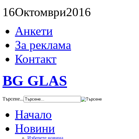
16
Октомври
2016
Анкети
За реклама
Контакт
BG GLAS
Търсене...
Начало
Новини
Изберете новина