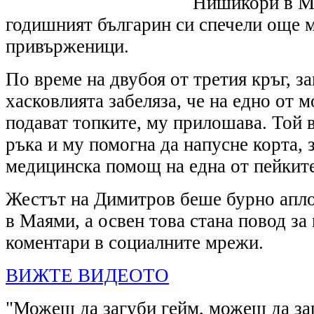
Нишикори в Ма
годишният българин си спечели още 
привърженици.
По време на двубоя от третия кръг, за
хасковлията забеляза, че на едно от 
подават топките, му прилошава. Той в
ръка и му помогна да напусне корта, 
медицинска помощ на една от пейките
Жестът на Димитров беше бурно апло
в Маями, а освен това стана повод з
коментари в социалните мрежи.
ВИЖТЕ ВИДЕОТО
"Можеш да загуби гейм, можеш да заг