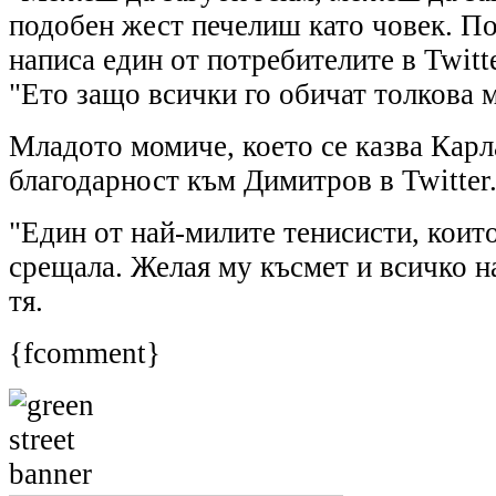
подобен жест печелиш като човек. По
написа един от потребителите в Twitt
"Ето защо всички го обичат толкова 
Младото момиче, което се казва Карл
благодарност към Димитров в Twitter
"Един от най-милите тенисисти, коит
срещала. Желая му късмет и всичко н
тя.
{fcomment}