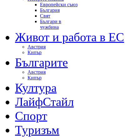
Европейски съюз
България
Свят
Българи в
чужбина
Живот и работа в ЕС
Австрия
Кипър
Българите
Австрия
Кипър
Култура
ЛайфСтайл
Спорт
Туризъм