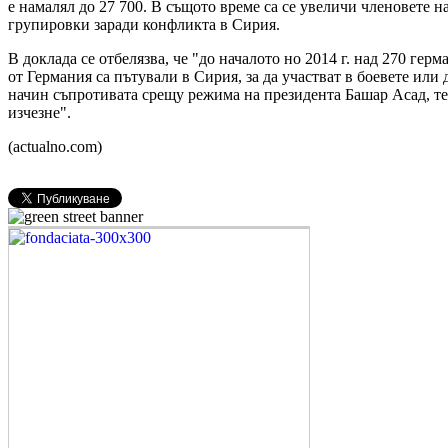
е намалял до 27 700. В същото време са се увеличи членовете 
групировки заради конфликта в Сирия.
В доклада се отбелязва, че "до началото но 2014 г. над 270 ге
от Германия са пътували в Сирия, за да участват в боевете или
начин съпротивата срещу режима на президента Башар Асад, те
изчезне".
(actualno.com)