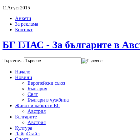
11
Агуст
2015
Анкети
За реклама
Контакт
БГ ГЛАС - За българите в Ав
Търсене...
Начало
Новини
Европейски съюз
България
Свят
Българи в чужбина
Живот и работа в ЕС
Австрия
Българите
Австрия
Култура
ЛайфСтайл
Спорт