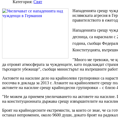
Категория:
Свят
Нападенията срещу чужд
ислямската агресия в Ге
правителството в ежегод
Нападенията срещу чужд
десница, са нараснали с
година, съобщи Федералн
Конституцията, вътрешно
"Много ме тревожи, че 
да отровят атмосферата за чужденците, като подклаждат страхо
търсещите убежище", съобщи министърът на вътрешните работ
Актовете на насилие дело на крайнолеви групировки са нараств
посочва в доклада за 2013 г. Атаките на крайнолевите срещу по
актовете на насилие срещу крайнодесни групировки – с близо 
"Не можем да приемем увеличаването на актовете на насилие. 
на конституционната държава срещу извършителите на насилие
Броят на крайнодесните екстремисти, за които се знае, че са го
останал непроменен, около 9600 души, докато броят на радика