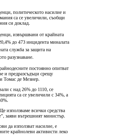
енци, политическото насилие и
рмания са се увеличили, съобщи
ния си доклад.
енци, извършвани от крайната
 20,4% до 473 инцидента миналата
ата служба за защита на
то разузнаване.
крайнодесните постоянно опитват
ве и предразсъдъци срещу
и Томас де Мезиер.
али с над 26% до 1110, се
лицията са се увеличили с 34%, а
40%.
Ще използваме всички средства
", заяви вътрешният министър.
тови да използват насилие, е
лните крайнолеви активисти леко