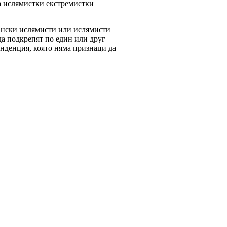
на ислямистки екстремистки
рмански ислямисти или ислямисти
 да подкрепят по един или друг
нденция, която няма признаци да