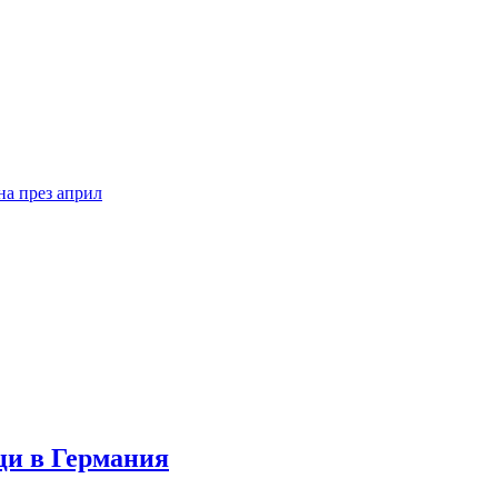
на през април
ци в Германия