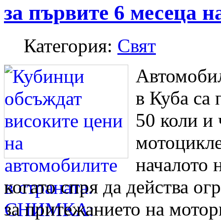
за първите 6 месеца н
Категория:
Свят
Автомоби
в Куба са 
50 коли и
мотоцикле
началото н
когато спря да действа ог
за притежанието на мотор