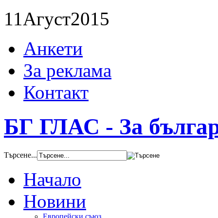
11
Агуст
2015
Анкети
За реклама
Контакт
БГ ГЛАС - За бълга
Търсене...
Начало
Новини
Европейски съюз