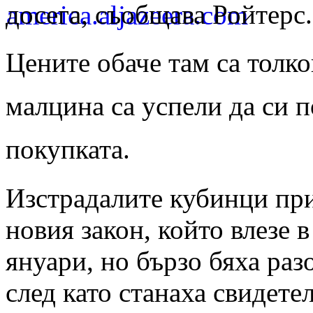
досега, съобщава Ройтерс.
Цените обаче там са толко
малцина са успели да си п
покупката.
Изстрадалите кубинци при
новия закон, който влезе в
януари, но бързо бяха раз
след като станаха свидете