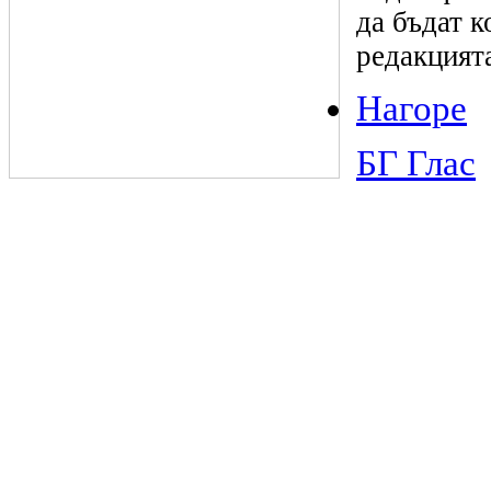
да бъдат к
редакцият
Нагоре
БГ Глас