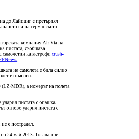
на до Лайпциг е претърпял
ацането си на германското
лгарската компания Air Via на
шка пистата, съобщава
за самолетни катастрофи
crash-
FFNews.
шката на самолета е била силно
олет е отменен.
0 (LZ-MDR), а номерът на полета
 ударил пистата с опашка.
ът отново ударил пистата с
 не е пострадал.
а 24 май 2013. Тогава при