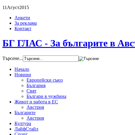
11
Агуст
2015
Анкети
За реклама
Контакт
БГ ГЛАС - За българите в Ав
Търсене...
Начало
Новини
Европейски съюз
България
Свят
Българи в чужбина
Живот и работа в ЕС
Австрия
Българите
Австрия
Култура
ЛайфСтайл
Спорт