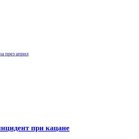
на през април
инцидент при кацане