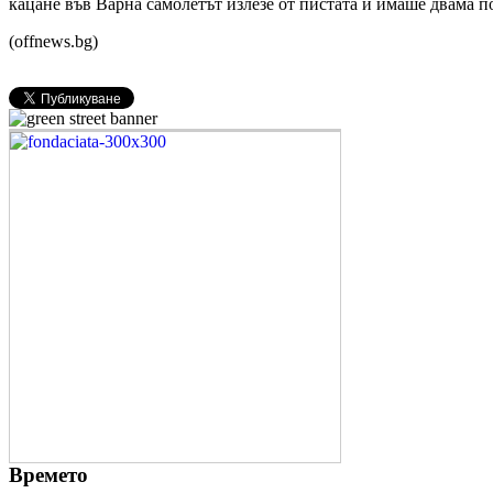
кацане във Варна самолетът излезе от пистата и имаше двама п
(offnews.bg)
Времето