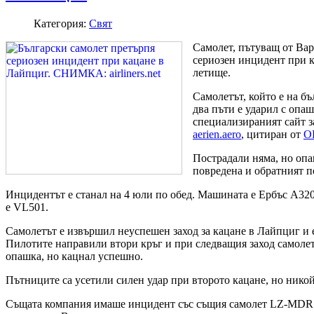
Категория:
Свят
Самолет, пътуващ от Вар
сериозен инцидент при к
летище.
Самолетът, който е на бъ
два пъти е ударил с опа
специализираният сайт 
aerien.aero
, цитиран от
O
Пострадали няма, но опа
повредена и обратният п
Инцидентът е станал на 4 юли по обед. Машината е Ербъс А32
е VL501.
Самолетът е извършил неуспешен заход за кацане в Лайпциг и е
Пилотите направили втори кръг и при следващия заход самолет
опашка, но кацнал успешно.
Пътниците са усетили силен удар при второто кацане, но никой
Същата компания имаше инцидент със същия самолет LZ-MDR н