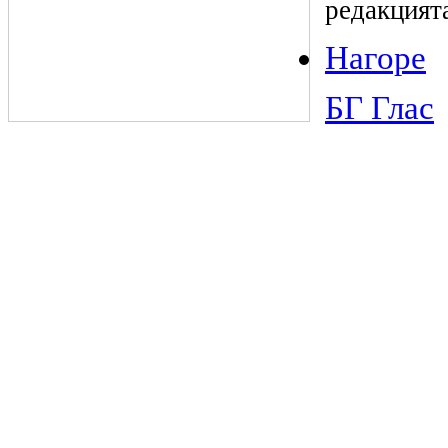
редакцият
Нагоре
БГ Глас