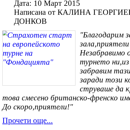
Дата:
10 Март 2015
Написана от
КАЛИНА ГЕОРГИЕ
ДОНКОВ
"Благодарим з
зала,приятели
Незабравимо 
турнето ни,из
забравим тази
заради този к
струваше да к
това смесено британско-френско име
До скоро,приятели!"
Прочети още...