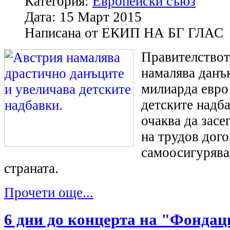
Категория:
Европейски съюз
Дата:
15 Март 2015
Написана от
ЕКИП НА БГ ГЛАС
Правителствот
намалява данък
милиарда евро
детските надб
очаква да засе
на трудов дого
самоосигурява
страната.
Прочети още...
6 дни до концерта на "Фондац