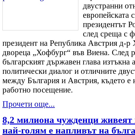
двустранни отн
европейската с
президентът Р
след среща с 
президент на Република Австрия д-р
двореца „Хофбург“ във Виена. След 
българският държавен глава изтъкна 
политически диалог и отличните дву
между България и Австрия, където е 
работно посещение.
Прочети още...
8,2 милиона чужденци живеят 
най-голям е напливът на бълг