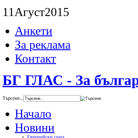
11
Агуст
2015
Анкети
За реклама
Контакт
БГ ГЛАС - За бълга
Търсене...
Начало
Новини
Европейски съюз