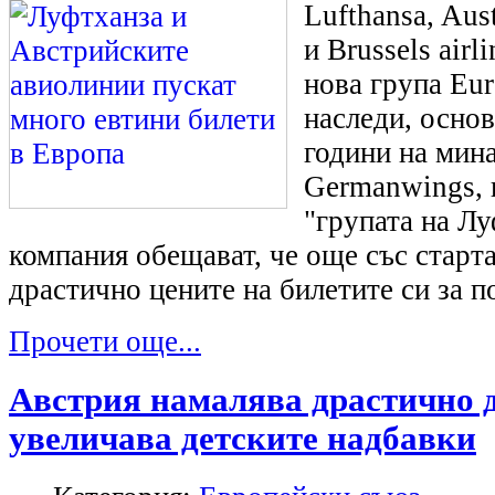
Lufthansa, Aust
и Brussels airl
нова група Eu
наследи, основ
години на мин
Germanwings, 
"групата на Лу
компания обещават, че още със старт
драстично цените на билетите си за п
Прочети още...
Австрия намалява драстично 
увеличава детските надбавки