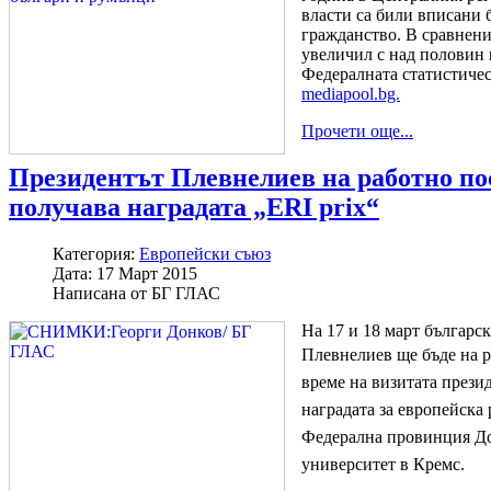
власти са били вписани 
гражданство. В сравнение
увеличил с над половин 
Федералната статистичес
mediapool.bg.
Прочети още...
Президентът Плевнелиев на работно по
получава наградата „ERI prix“
Категория:
Европейски съюз
Дата:
17 Март 2015
Написана от
БГ ГЛАС
На 17 и 18 март българс
Плевнелиев ще бъде на 
време на визитата прези
наградата за европейска
Федерална провинция Д
университет в Кремс.