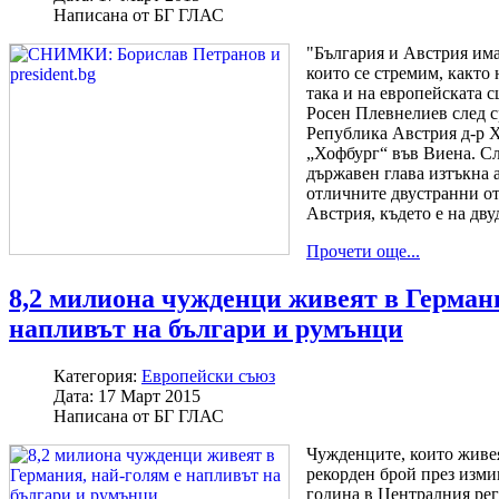
Написана от
БГ ГЛАС
"България и Австрия има
които се стремим, както
така и на европейската с
Росен Плевнелиев след с
Република Австрия д-р 
„Хофбург“ във Виена. Сл
държавен глава изтъкна 
отличните двустранни о
Австрия, където е на дв
Прочети още...
8,2 милиона чужденци живеят в Германи
напливът на българи и румънци
Категория:
Европейски съюз
Дата:
17 Март 2015
Написана от
БГ ГЛАС
Чужденците, които живе
рекорден брой през изми
година в Централния рег