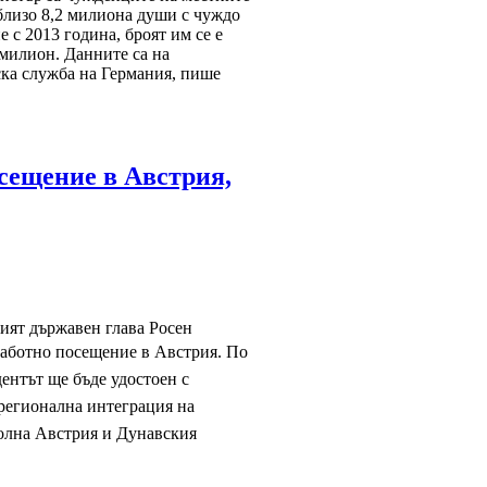
близо 8,2 милиона души с чуждо
 с 2013 година, броят им се е
милион. Данните са на
ка служба на Германия, пише
сещение в Австрия,
кият държавен глава Росен
работно посещение в Австрия.
По
дентът ще бъде удостоен с
 регионална интеграция на
олна Австрия и Дунавския