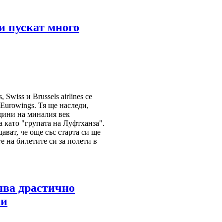
и пускат много
s, Swiss и Brussels airlines се
Eurowings. Тя ще наследи,
одини на миналия век
а като "групата на Луфтханза".
ават, че още със старта си ще
е на билетите си за полети в
ява драстично
ки