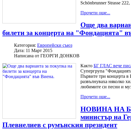
Schönbrunner Strasse 222,
Прочети още...
Още два вариан
билети за концерта на "Фондацията" в
Категория:
Европейски съюз
Дата:
11 Март 2015
Написана от
ГЕОРГИ ДОНКОВ
Както
БГ ГЛАС вече пис
Супергрупа "Фондацията
Първите три концерта в
развълнуваха няколко хи
любимите си песни и му
Прочети още...
НОВИНА НА БГ
министър на Ге
Плевнелиев с румънския президент