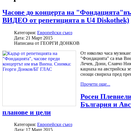
Часове до концерта на "Фондацията"
ВИДЕО от репетицията в U4 Diskothek)
Категория:
Европейски съюз
Дата:
21 Март 2015
Написана от
ГЕОРГИ ДОНКОВ
От няколко часа музикан
"Фондацията" са във Ви
Лечев, Дони, Славчо Ни
кацнаха на австрийска з
снощи свириха пред преп
Прочети още...
Росен Плевнели
България и Ав
планове и цели
Категория:
Европейски съюз
Дата:
17 Март 2015