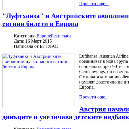
Прочети още...
"Луфтханза" и Австрийските авиолини
евтини билети в Европа
Категория:
Европейски съюз
Дата:
16 Март 2015
Написана от
БГ ГЛАС
Lufthansa, Austrian Airline
обединяват в нова група 
основаната през 90-те г
Germanwings, по известн
От новата компания обещ
намалят драстично ценит
Европа.
Прочети още...
Австрия намал
данъците и увеличава детските надбав