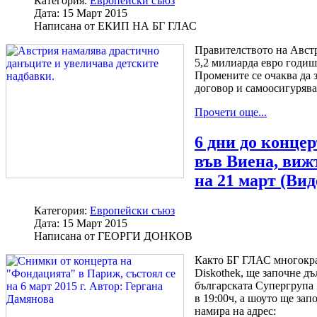
Категория:
Европейски съюз
Дата:
15 Март 2015
Написана от
ЕКИП НА БГ ГЛАС
Правителството на Австр
5,2 милиарда евро годиш
Промените се очаква да з
договор и самоосигурява
Прочети още...
6 дни до конце
във Виена, виж
на 21 март (Вид
Категория:
Европейски съюз
Дата:
15 Март 2015
Написана от
ГЕОРГИ ДОНКОВ
Както БГ ГЛАС многократ
Diskothek, ще започне д
българската Супергрупа
в 19:00ч, а шоуто ще запо
намира на адрес: