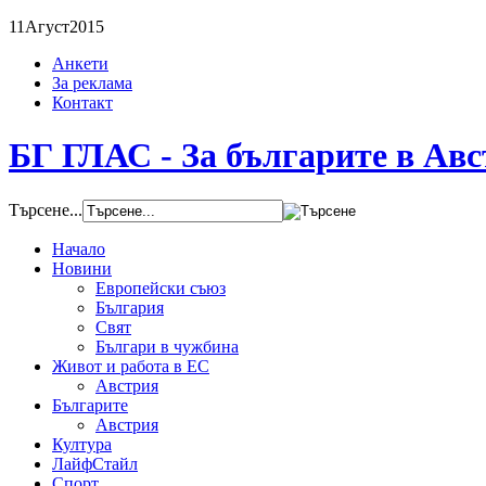
11
Агуст
2015
Анкети
За реклама
Контакт
БГ ГЛАС - За българите в Ав
Търсене...
Начало
Новини
Европейски съюз
България
Свят
Българи в чужбина
Живот и работа в ЕС
Австрия
Българите
Австрия
Култура
ЛайфСтайл
Спорт