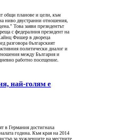
т общи планове и цели, към
 на ниво двустранни отношения,
цена." Това заяви президентът
реща с федералния президент на
Хайнц Фишер в двореца
ед разговора българският
активния политически диалог и
тношения между България и
удневно работно посещение.
я, най-голям е
ят в Германия достигнаха
налата година. Към края на 2014
истър за чужденците на местните