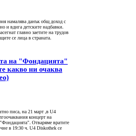
ия намалява данък общ доход с
но и вдига детските надбавки.
асегнат главно заетите на трудов
щите се лица в страната.
рта на "Фондацията"
те какво ни очаква
ео)
но писа, на 21 март ,в U4
ългоочаквания концерт на
 "Фондацията". Отваряме вратите
чне в 19:30 ч. U4 Diskothek се