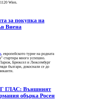
 1120 Wien.
та за покупка на
ъв Виена
а
, европейското турне на родната
" стартира много успешно.
 Париж, Брюксел и Люксембург
ляди българи, докоснали се до
зиканти.
 ГЛАС: Външният
рмания обърка Росен