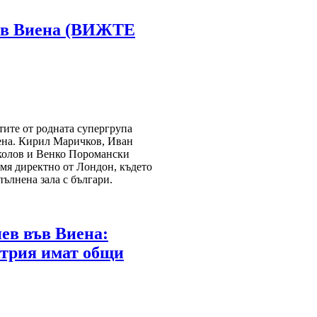
във Виена (ВИЖТЕ
тите от родната супергрупа
ена. Кирил Маричков, Иван
колов и Венко Поромански
емя директно от Лондон, където
ълнена зала с българи.
ев във Виена:
стрия имат общи