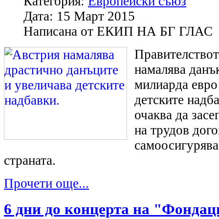
Категория:
Европейски съюз
Дата:
15 Март 2015
Написана от
ЕКИП НА БГ ГЛАС
Правителствот
намалява данък
милиарда евро
детските надб
очаква да засе
на трудов дого
самоосигурява
страната.
Прочети още...
6 дни до концерта на "Фондац