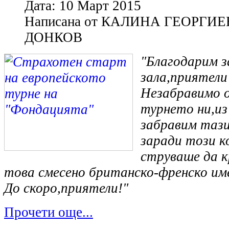
Дата:
10 Март 2015
Написана от
КАЛИНА ГЕОРГИЕ
ДОНКОВ
"Благодарим з
зала,приятели
Незабравимо 
турнето ни,из
забравим тази
заради този к
струваше да к
това смесено британско-френско име
До скоро,приятели!"
Прочети още...