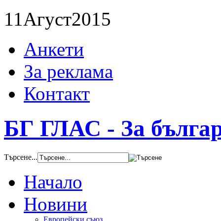
11
Агуст
2015
Анкети
За реклама
Контакт
БГ ГЛАС - За бълга
Търсене...
Начало
Новини
Европейски съюз