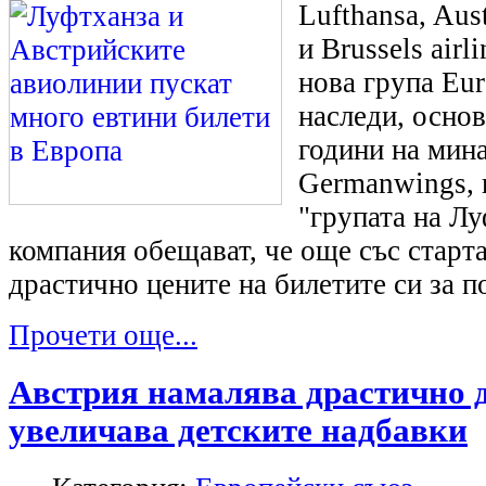
Lufthansa, Aust
и Brussels airl
нова група Eu
наследи, основ
години на мин
Germanwings, 
"групата на Лу
компания обещават, че още със старт
драстично цените на билетите си за п
Прочети още...
Австрия намалява драстично 
увеличава детските надбавки