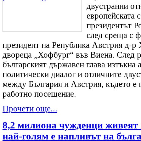
двустранни отн
европейската с
президентът Р
след среща с 
президент на Република Австрия д-р
двореца „Хофбург“ във Виена. След 
българският държавен глава изтъкна 
политически диалог и отличните дву
между България и Австрия, където е 
работно посещение.
Прочети още...
8,2 милиона чужденци живеят 
най-голям е напливът на бълг