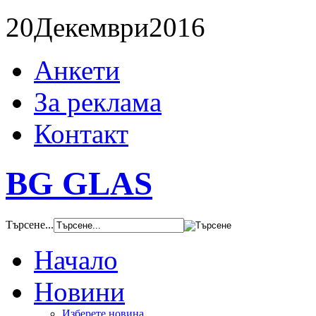
20
Декември
2016
Анкети
За реклама
Контакт
BG GLAS
Търсене...
Начало
Новини
Изберете новина