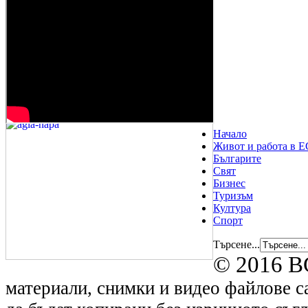
Начало
Живот и работа в Е
Българите
Свят
Бизнес
Туризъм
Култура
Спорт
Търсене...
© 2016 B
материали, снимки и видео файлове са