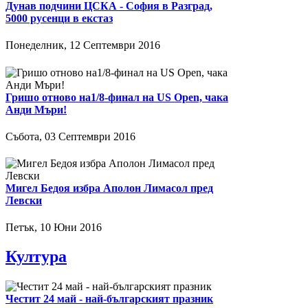
Дунав подчини ЦСКА - София в Разград,
5000 русенци в екстаз
Понеделник, 12 Септември 2016
Гришо отново на1/8-финал на US Open, чака
Анди Мъри!
Събота, 03 Септември 2016
Мигел Бедоя избра Аполон Лимасол пред
Левски
Петък, 10 Юни 2016
Култура
Честит 24 май - най-българският празник