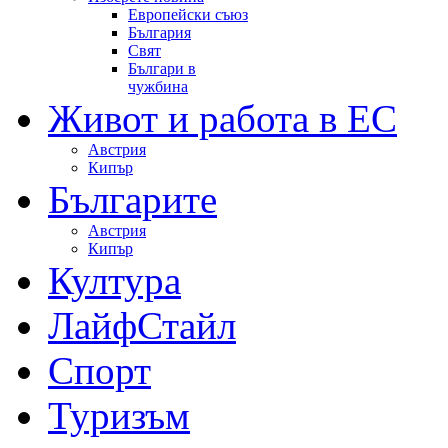
Европейски съюз
България
Свят
Българи в
чужбина
Живот и работа в ЕС
Австрия
Кипър
Българите
Австрия
Кипър
Култура
ЛайфСтайл
Спорт
Туризъм