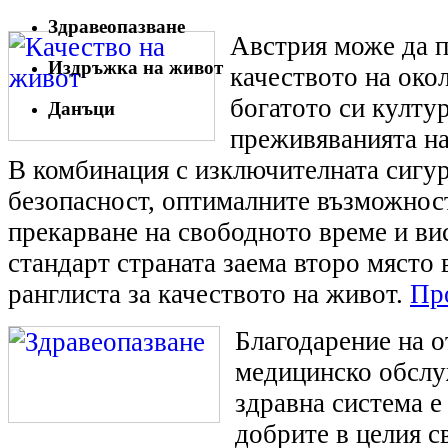
Здравеопазване
Австрия може да п
Издръжка на живот
качеството на окол
богатото си култу
Данъци
преживяванията на
В комбинация с изключителната сигу
безопасност, оптималните възможност
прекарване на свободното време и ви
стандарт страната заема второ място 
ранглиста за качеството на живот.
Про
Благодарение на 
медицинско обслу
здравна система е 
добрите в целия с