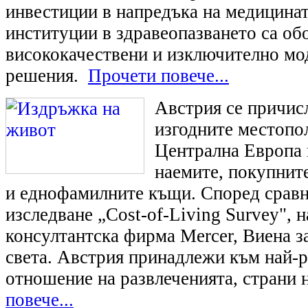
инвестиции в напредъка на медицинат
институции в здравеопазването са об
висококачествени и изключително мо
решения.
Прочети повече...
Австрия се причис
изгодните местопо
Централна Европа 
наемите, покупнит
и еднофамилните къщи. Според срав
изследване „Cost-of-Living Survey", 
консултантска фирма Mercer, Виена з
света. Австрия принадлежи към най-р
отношение на развлеченията, страни 
повече...