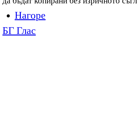
да бъдат копирани без изричното съгл
Нагоре
БГ Глас