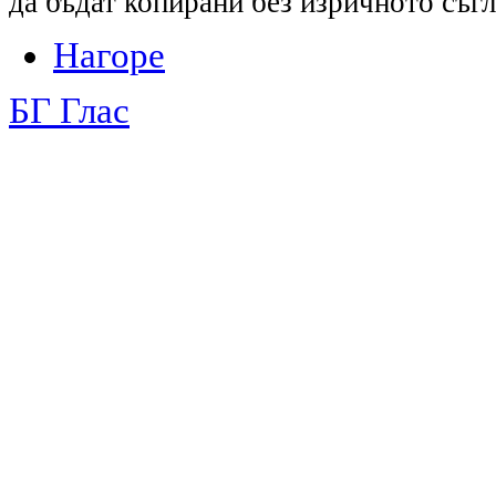
да бъдат копирани без изричното съгл
Нагоре
БГ Глас