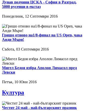
Дунав подчини ЦСКА - София в Разград,
5000 русенци в екстаз
Понеделник, 12 Септември 2016
Гришо отново на1/8-финал на US Open, чака
Анди Мъри!
Събота, 03 Септември 2016
Мигел Бедоя избра Аполон Лимасол пред
Левски
Петък, 10 Юни 2016
Култура
Честит 24 май - най-българският празник