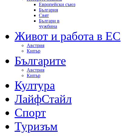
Европейски съюз
България
Свят
Българи в
чужбина
Живот и работа в ЕС
Австрия
Кипър
Българите
Австрия
Кипър
Култура
ЛайфСтайл
Спорт
Туризъм