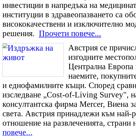
инвестиции в напредъка на медицинат
институции в здравеопазването са об
висококачествени и изключително мо
решения.
Прочети повече...
Австрия се причис
изгодните местопо
Централна Европа 
наемите, покупнит
и еднофамилните къщи. Според срав
изследване „Cost-of-Living Survey", 
консултантска фирма Mercer, Виена з
света. Австрия принадлежи към най-р
отношение на развлеченията, страни 
повече...