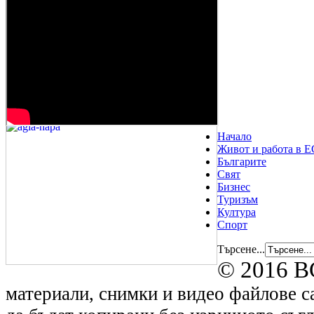
Начало
Живот и работа в Е
Българите
Свят
Бизнес
Туризъм
Култура
Спорт
Търсене...
© 2016 B
материали, снимки и видео файлове са