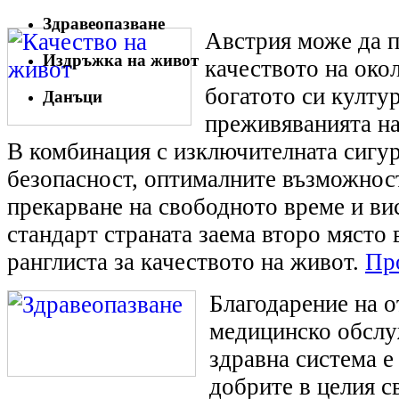
Здравеопазване
Австрия може да п
Издръжка на живот
качеството на окол
богатото си култу
Данъци
преживяванията на
В комбинация с изключителната сигу
безопасност, оптималните възможност
прекарване на свободното време и ви
стандарт страната заема второ място 
ранглиста за качеството на живот.
Про
Благодарение на 
медицинско обслу
здравна система е 
добрите в целия с