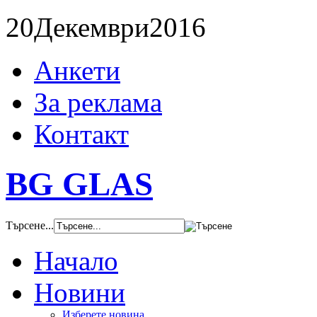
20
Декември
2016
Анкети
За реклама
Контакт
BG GLAS
Търсене...
Начало
Новини
Изберете новина