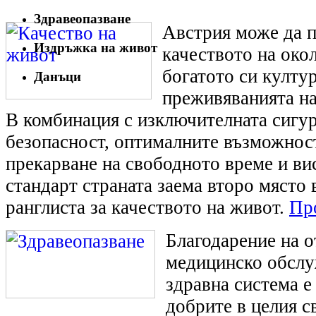
Здравеопазване
Австрия може да п
Издръжка на живот
качеството на окол
богатото си култу
Данъци
преживяванията на
В комбинация с изключителната сигу
безопасност, оптималните възможност
прекарване на свободното време и ви
стандарт страната заема второ място 
ранглиста за качеството на живот.
Про
Благодарение на 
медицинско обслу
здравна система е 
добрите в целия с