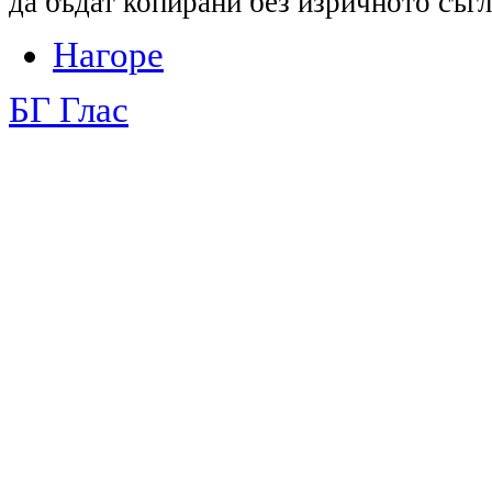
да бъдат копирани без изричното съгл
Нагоре
БГ Глас