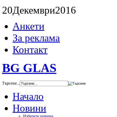
20
Декември
2016
Анкети
За реклама
Контакт
BG GLAS
Търсене...
Начало
Новини
Изберете новина