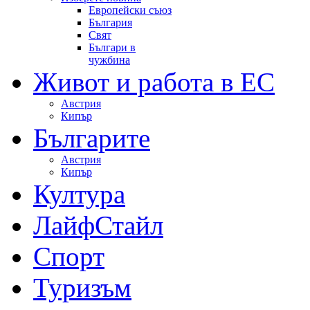
Европейски съюз
България
Свят
Българи в
чужбина
Живот и работа в ЕС
Австрия
Кипър
Българите
Австрия
Кипър
Култура
ЛайфСтайл
Спорт
Туризъм