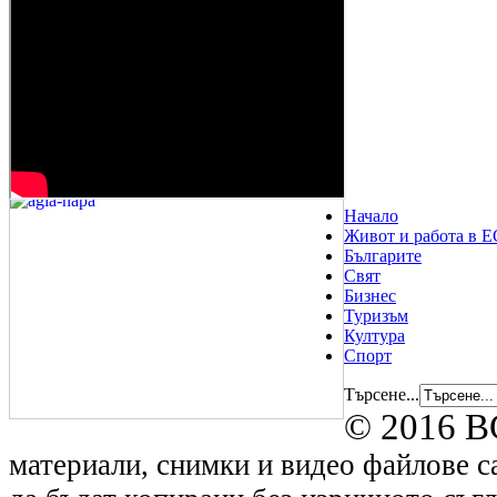
Начало
Живот и работа в Е
Българите
Свят
Бизнес
Туризъм
Култура
Спорт
Търсене...
© 2016 B
материали, снимки и видео файлове са