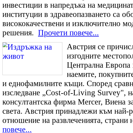
инвестиции в напредъка на медицинат
институции в здравеопазването са об
висококачествени и изключително мо
решения.
Прочети повече...
Австрия се причис
изгодните местопо
Централна Европа 
наемите, покупнит
и еднофамилните къщи. Според срав
изследване „Cost-of-Living Survey", 
консултантска фирма Mercer, Виена з
света. Австрия принадлежи към най-р
отношение на развлеченията, страни 
повече...