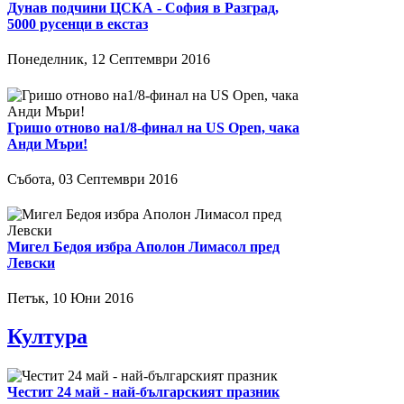
Дунав подчини ЦСКА - София в Разград,
5000 русенци в екстаз
Понеделник, 12 Септември 2016
Гришо отново на1/8-финал на US Open, чака
Анди Мъри!
Събота, 03 Септември 2016
Мигел Бедоя избра Аполон Лимасол пред
Левски
Петък, 10 Юни 2016
Култура
Честит 24 май - най-българският празник